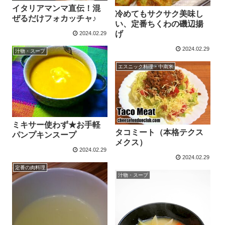
イタリアマンマ直伝！混
冷めてもサクサク美味し
ぜるだけフォカッチャ♪
い、定番ちくわの磯辺揚
げ
2024.02.29
2024.02.29
汁物・スープ
エスニック料理・中南米
ミキサー使わず★お手軽
タコミート（本格テクス
パンプキンスープ
メクス）
2024.02.29
2024.02.29
定番の肉料理
汁物・スープ