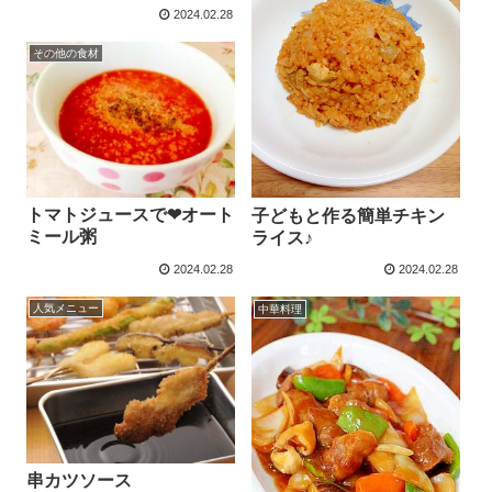
2024.02.28
その他の食材
トマトジュースで❤︎オート
子どもと作る簡単チキン
ミール粥
ライス♪
2024.02.28
2024.02.28
人気メニュー
中華料理
串カツソース