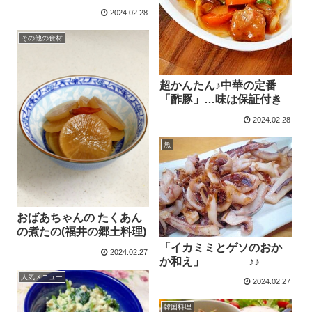
2024.02.28
その他の食材
超かんたん♪中華の定番
「酢豚」…味は保証付き
2024.02.28
魚
おばあちゃんの たくあん
の煮たの(福井の郷土料理)
「イカミミとゲソのおか
2024.02.27
か和え」 ♪♪
人気メニュー
2024.02.27
韓国料理