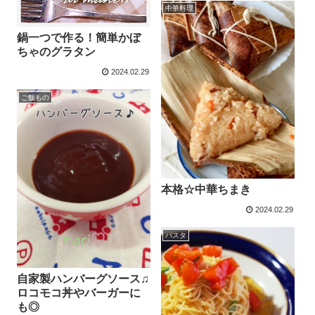
中華料理
鍋一つで作る！簡単かぼ
ちゃのグラタン
2024.02.29
ご飯もの
本格☆中華ちまき
2024.02.29
パスタ
自家製ハンバーグソース♫
ロコモコ丼やバーガーに
も◎