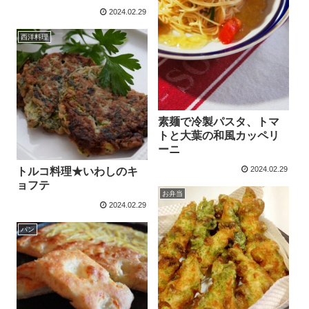
2024.02.29
西洋料理
素麺で冷製パスタ、トマ
トと大葉の和風カッペリ
ーニ
2024.02.29
トルコ料理★いわしのキ
ョフテ
お弁当
2024.02.29
パン