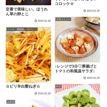
コロッケ☆
定番で美味しい。ほうれ
2024.02.28
ん草の卵とじ
人気メニュー
2024.02.28
ソース・調味料・ドレッシング
♪レンジで3分♡厚揚げと
トマトの和風温サラダ♪
2024.02.28
☆ピリ辛白髪ねぎ☆
野菜
2024.02.28
お弁当