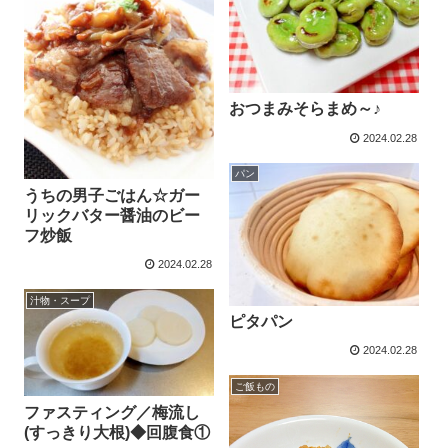
おつまみそらまめ～♪
2024.02.28
パン
うちの男子ごはん☆ガー
リックバター醤油のビー
フ炒飯
2024.02.28
汁物・スープ
ピタパン
2024.02.28
ご飯もの
ファスティング／梅流し
(すっきり大根)◆回腹食①