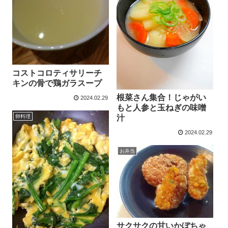
コストコロティサリーチ
キンの骨で鶏ガラスープ
根菜さん集合！じゃがい
2024.02.29
もと人参と玉ねぎの味噌
卵料理
汁
2024.02.29
お弁当
サクサクの甘いかぼちゃ