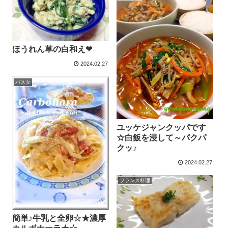
ほうれん草の白和え❤︎
2024.02.27
パスタ
ユッケジャンクッパです
☆白飯を浸して～パクパ
クッ♪
2024.02.27
フランス料理
簡単♪牛乳と全卵☆★濃厚