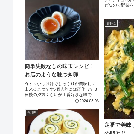
ピなので野菜を
てください レ
ピ） 5分以内 
シュマフィン(
卵料理
【オランデーズソ
簡単失敗なしの味玉レシピ！
お店のような味つき卵
うす～いつけ汁でじっくりが美味しく
出来るこつです♪個人的には夜作って３
日後の夕方くらいが１番好きな味です♪
レシピはこちら （楽天レシピ） 1時間
2024.03.03
以上 100円以下 材料卵塩☆だし汁☆醤
油☆みりん☆酒☆にんにくすりおろし
卵料理
☆砂糖みんなのレビュ...
定番で美味
の卵とじ