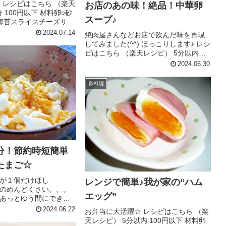
☆ レシピはこちら （楽天
お店のあの味！絶品！中華卵
 100円以下 材料卵○砂
スープ♪
海苔スライスチーズサラ
ビュー
2024.07.14
焼肉屋さんなどお店で飲んだ味を再現
してみました(^^) ほっこりします♪ レシ
ピはこちら （楽天レシピ） 5分以内
100円以下 材料卵水ウェイパー塩胡椒
2024.06.30
醤油水溶き片栗粉ごま油ごまみんなの
レビュー
卵料理
分！節約時短簡単
たまご☆
が１個だけほし
レンジで簡単♪我が家の“ハム
のめんどくさい。。。
エッグ”
あっとゆう間にできち
約時短にもなります☆
2024.06.22
お弁当に大活躍☆ レシピはこちら （楽
 （楽天レシピ） 5分以
天レシピ） 5分以内 100円以下 材料卵
 材料たまごみんなのレビ