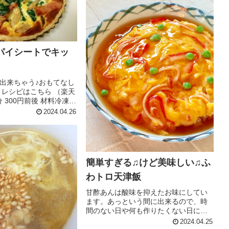
パイシートでキッ
出来ちゃう♪おもてなし
 レシピはこちら （楽天
分 300円前後 材料冷凍パ
形）18ｃｍベーコン
2024.04.26
ねぎシメジほうれん草
ルメザンチーズ塩 コ
イル...
簡単すぎる♫けど美味しい♫ふ
わトロ天津飯
甘酢あんは酸味を抑えたお味にしてい
ます。あっという間に出来るので、時
間のない日や何も作りたくない日には
持ってこいの一品です^_^ レシピはこち
2024.04.25