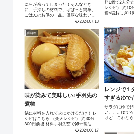
卵1個で2人分
にらが余ってしまった！そんなとき
レシピ） 約10分
に、手持ちの材料で、ぱぱっと簡単、
糖○塩おにぎり
ごはんのお供の一品。濃厚な味わいで
ダ油みんなのレ
す。ポイントは、卵の半熟焼き☆ レシ
2024.07.18
ピはこちら （楽天レシピ） 約15分 100
円以下 材料にら卵＜調味料＞☆オイス
卵料理
卵料理
ターソース☆鶏ガラスープ...
レンジで１
味が染みて美味しい♪手羽先の
すぎるゆで
煮物
サラダにゆで卵
い。。。ゆでる
鍋に材料を入れて火にかけるだけ！ レ
けど、これなら
シピはこちら （楽天レシピ） 約30分
ゃって簡単☆節
300円前後 材料手羽先茹で卵☆醤油☆
レシピはこちら
砂糖☆酒☆和風だしの素☆おろししょ
2024.06.17
内 100円以下