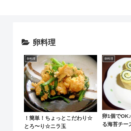
卵料理
卵料理
卵料理
卵1個でOK
！簡単！ちょっとこだわり☆
る海苔チー
とろ〜り☆ニラ玉