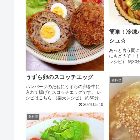
簡単！冷凍
シュ☆
あっと言う間に
にもどうぞ！！
レシピ） 約30
イシート（正方
（ブロック）玉
うずら卵のスコッチエッグ
☆卵☆牛乳☆パ
卵料理
ショウオリーブオ
ハンバーグのたねにうずらの卵を中に
入れて揚げたスコッチエッグです。 レ
シピはこちら （楽天レシピ） 約30分
300円前後 材料うずらの卵合挽き肉玉
2024.05.10
ねぎサラダ油○パン粉○牛乳塩・こしょ
うナツメグ卵とき卵パン粉小麦粉揚げ
卵料理
油みんなのレビュー