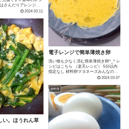
はさんだりアレンジし
シピはこちら （楽天レシ
2024.03.11
指定なし 材料イングリッ
食パン等でも)ベーコン卵
ース...
電子レンジで簡単薄焼き卵
洗い物も少なく済む簡単薄焼き卵^_^ レ
シピはこちら （楽天レシピ） 5分以内
指定なし 材料卵マヨネーズみんなのレ
ビュー
2024.03.07
卵料理
しい。ほうれん草