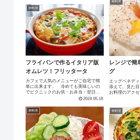
うがチューブ☆水みんなのレビュー
卵料理
ュー
卵料理
フライパンで作るイタリア版
レンジで簡
オムレツ！フリッタータ
グ
カフェで人気のメニューがご自宅で簡
エッグベネディ
単に出来ます。 冷めても美味しいの
添えて。見た目
でピクニックのお供・お弁当・翌日の
お料理のアクセ
ブランチとしてもどうぞ。 レシピはこ
（楽天レシピ） 
2024.05.18
ちら （楽天レシピ） 約30分 500円前後
料卵水みんなの
材料卵粉チーズピザ用チーズ塩コンソ
卵料理
卵料理
メ顆粒ほうれん草胡椒ナ...