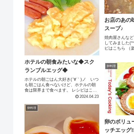
お店のあの
スープ♪
焼肉屋さんなど
してみました(^
ピはこちら （
100円以下 
醤油水溶き片栗
ホテルの朝食みたいな◆スク
レビュー
卵料理
ランブルエッグ◆
ホテルの朝ごはん大好き(´∀｀)ノ いつ
も朝ごはん食べないけど、ホテルの朝
食は限界まで食べます。 レシピはこち
ら （楽天レシピ） 約10分 100円以下
2024.04.23
材料卵牛乳塩バターみんなのレビュー
卵料理
卵のボリュ
ッチエッグ!