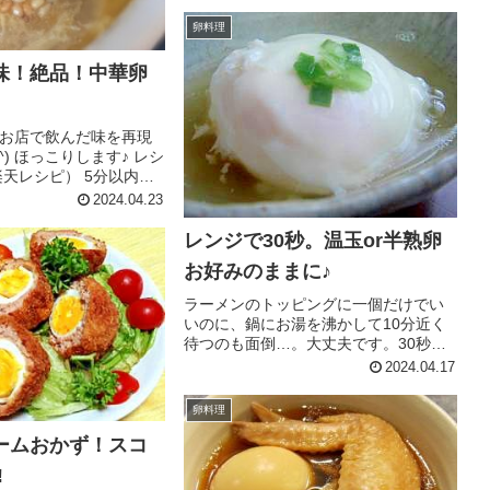
ら （楽天レシピ） 約10分 100円以下
材料ご飯卵カニカマ塩サラダ油冷凍グ
卵料理
リーンピース【甘酢あ...
味！絶品！中華卵
お店で飲んだ味を再現
^) ほっこりします♪ レシ
楽天レシピ） 5分以内
材料卵水ウェイパー塩胡椒
2024.04.23
粉ごま油ごまみんなの
レンジで30秒。温玉or半熟卵
お好みのままに♪
ラーメンのトッピングに一個だけでい
いのに、鍋にお湯を沸かして10分近く
待つのも面倒…。大丈夫です。30秒で
できます。温玉か半熟卵かの差は5秒！
2024.04.17
レシピはこちら （楽天レシピ） 5分以
内 100円以下 材料卵水みんなのレビュ
卵料理
ー
ームおかず！スコ
!