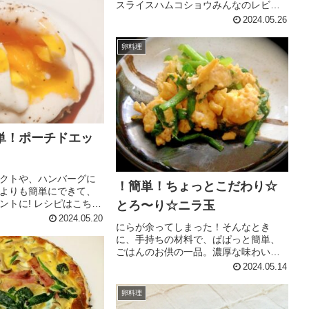
スライスハムコショウみんなのレビュ
ー
2024.05.26
卵料理
単！ポーチドエッ
クトや、ハンバーグに
！簡単！ちょっとこだわり☆
よりも簡単にできて、
ントに! レシピはこちら
とろ〜り☆ニラ玉
5分以内 100円以下 材
2024.05.20
にらが余ってしまった！そんなとき
レビュー
に、手持ちの材料で、ぱぱっと簡単、
ごはんのお供の一品。濃厚な味わいで
す。ポイントは、卵の半熟焼き☆ レシ
2024.05.14
ピはこちら （楽天レシピ） 約15分 100
円以下 材料にら卵＜調味料＞☆オイス
卵料理
ターソース☆鶏ガラスープ...