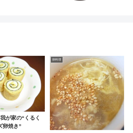
卵料理
♪我が家の“くるく
ズ卵焼き”