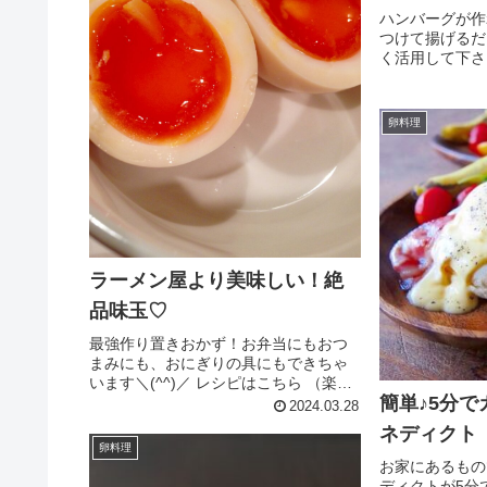
ハンバーグが作
つけて揚げるだ
く活用して下さ
（楽天レシピ） 
ゆで卵 ひき
パン粉 塩コシ
卵料理
菜 小麦粉(衣用)
ラーメン屋より美味しい！絶
品味玉♡
最強作り置きおかず！お弁当にもおつ
まみにも、おにぎりの具にもできちゃ
います＼(^^)／ レシピはこちら （楽天
簡単♪5分
レシピ） 1時間以上 300円前後 材料卵
2024.03.28
水（茹で用）☆水（味付け用）☆酒☆
ネディクト
みりん☆醤油☆白だしみんなのレビュ
卵料理
ー
お家にあるもの
ディクトが5分