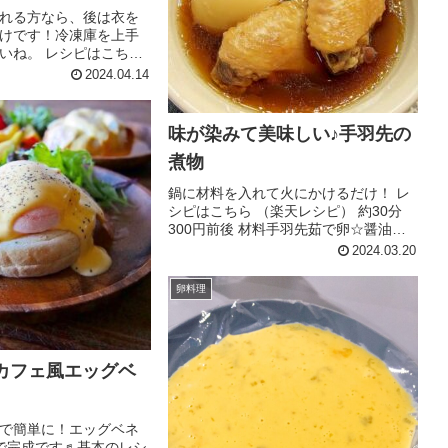
れる方なら、後は衣を
けです！冷凍庫を上手
いね。 レシピはこちら
約30分 500円前後 材料
2024.04.14
肉 玉ねぎ 卵 牛乳
ョウ 付け合せの野
 溶き...
味が染みて美味しい♪手羽先の
煮物
鍋に材料を入れて火にかけるだけ！ レ
シピはこちら （楽天レシピ） 約30分
300円前後 材料手羽先茹で卵☆醤油☆
砂糖☆酒☆和風だしの素☆おろししょ
2024.03.20
うがチューブ☆水みんなのレビュー
卵料理
でカフェ風エッグベ
で簡単に！エッグベネ
で完成です♬基本のレシ