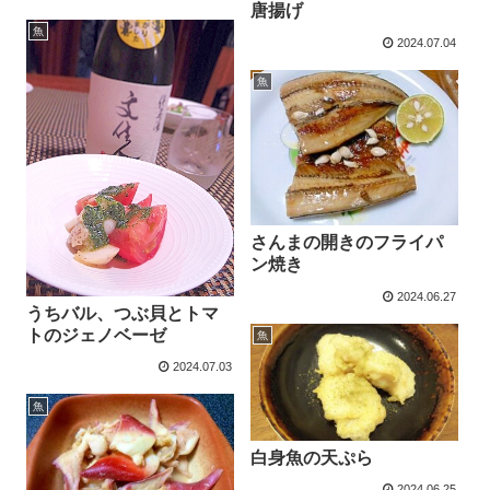
唐揚げ
魚
2024.07.04
魚
さんまの開きのフライパ
ン焼き
2024.06.27
うちバル、つぶ貝とトマ
トのジェノベーゼ
魚
2024.07.03
魚
白身魚の天ぷら
2024.06.25