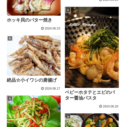
魚
ホッキ貝のバター焼き
2024.06.23
魚
絶品☆小イワシの唐揚げ
2024.06.17
ベビーホタテとエビのバ
ター醤油パスタ
魚
2024.06.20
魚