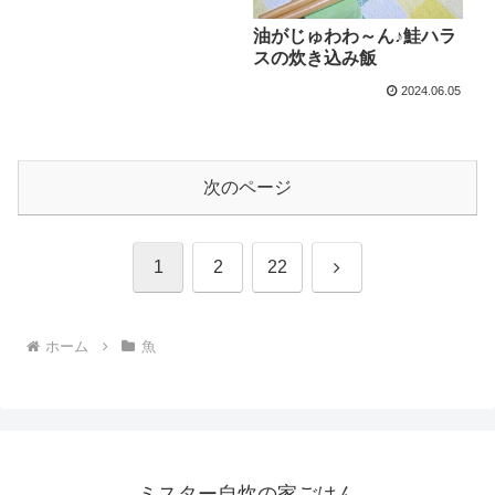
油がじゅわわ～ん♪鮭ハラ
スの炊き込み飯
2024.06.05
次のページ
次
1
2
22
へ
ホーム
魚
ミスター自炊の家ごはん