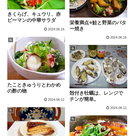
きくらげ、キュウリ、赤
ピーマンの中華サラダ
栄養満点⭐鮭と野菜のバタ
ー焼き
2024.06.16
2024.06.16
魚
魚
たこときゅうりとわかめ
の酢の物
殻付き牡蠣は、レンジで
チンが簡単。
2024.06.12
2024.06.11
魚
魚