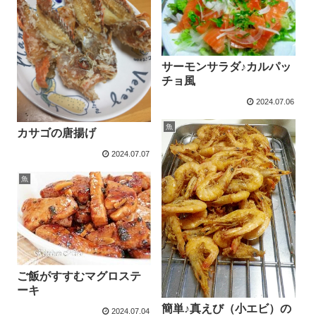
サーモンサラダ♪カルパッ
チョ風
2024.07.06
魚
カサゴの唐揚げ
2024.07.07
魚
ご飯がすすむマグロステ
ーキ
簡単♪真えび（小エビ）の
2024.07.04