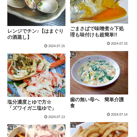
ごまさばで味噌煮☆下処
レンジでチン♪【はまぐり
理も味付けも超簡単!!
の酒蒸し】
2024.07.15
2024.07.15
魚
魚
歯の無い母へ 簡単介護
塩分濃度とゆで方☆
食
「ズワイガニ塩ゆで」
2024.07.14
2024.07.13
魚
魚