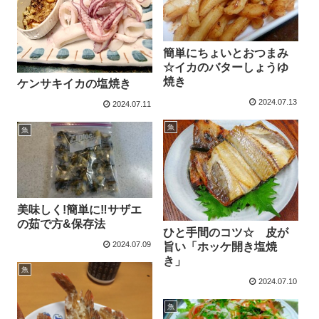
簡単にちょいとおつまみ
☆イカのバターしょうゆ
焼き
ケンサキイカの塩焼き
2024.07.13
2024.07.11
魚
魚
美味しく!簡単に‼サザエ
の茹で方&保存法
ひと手間のコツ☆ 皮が
2024.07.09
旨い「ホッケ開き塩焼
き」
魚
2024.07.10
魚