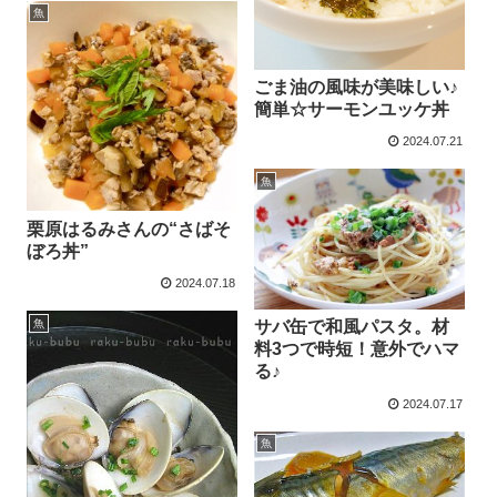
魚
ごま油の風味が美味しい♪
簡単☆サーモンユッケ丼
2024.07.21
魚
栗原はるみさんの“さばそ
ぼろ丼”
2024.07.18
魚
サバ缶で和風パスタ。材
料3つで時短！意外でハマ
る♪
2024.07.17
魚