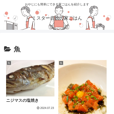
おやじにも簡単にできる家ごはんを紹介します
ミスター自炊の家ごはん
魚
魚
魚
ニジマスの塩焼き
2024.07.23