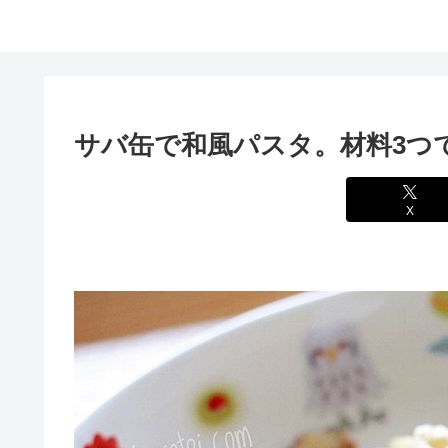
サバ缶で和風パスタ。材料3つ
X