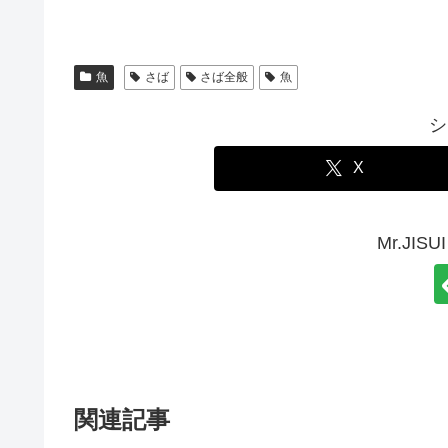
魚
さば
さば全般
魚
シ
X
Mr.JI
関連記事