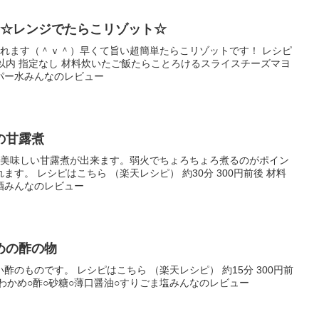
！☆レンジでたらこリゾット☆
べれます（＾ｖ＾）早くて旨い超簡単たらこリゾットです！ レシピ
分以内 指定なし 材料炊いたご飯たらことろけるスライスチーズマヨ
パー水みんなのレビュー
の甘露煮
、美味しい甘露煮が出来ます。弱火でちょろちょろ煮るのがポイン
す。 レシピはこちら （楽天レシピ） 約30分 300円前後 材料
酒みんなのレビュー
めの酢の物
のものです。 レシピはこちら （楽天レシピ） 約15分 300円前
わかめ○酢○砂糖○薄口醤油○すりごま塩みんなのレビュー