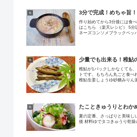
3分で完成！めちゃ旨
魚
作り始めてから3分後には食
はこちら （楽天レシピ） 5
ネーズコンソメブラックペッ
少量でも出来る！稚鮎
魚
稚鮎が1パックしかなくても
トです。もちろん丸ごと食べれま
稚鮎生姜しょうゆ砂糖みりん
たこときゅうりとわか
魚
夏の定番、さっぱりと美味しい酢
後 材料ゆでタコきゅうり乾燥