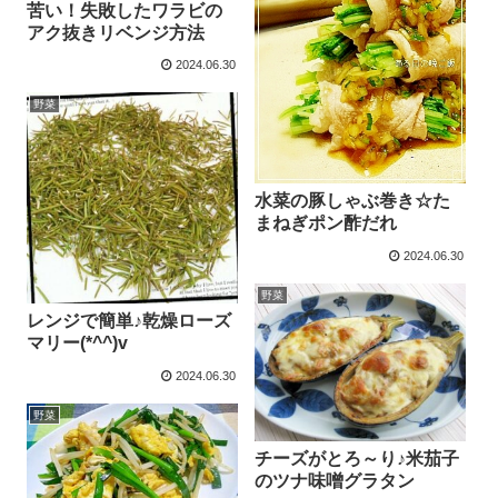
苦い！失敗したワラビの
アク抜きリベンジ方法
2024.06.30
野菜
水菜の豚しゃぶ巻き☆た
まねぎポン酢だれ
2024.06.30
野菜
レンジで簡単♪乾燥ローズ
マリー(*^^)v
2024.06.30
野菜
チーズがとろ～り♪米茄子
のツナ味噌グラタン