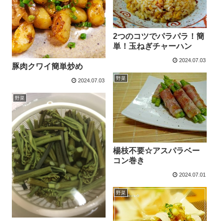
2つのコツでパラパラ！簡
単！玉ねぎチャーハン
2024.07.03
豚肉クワイ簡単炒め
野菜
2024.07.03
野菜
楊枝不要☆アスパラベー
コン巻き
2024.07.01
野菜