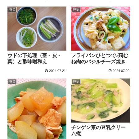
野菜
野菜
ウドの下処理（茎・皮・
フライパンひとつで♪鶏む
葉）と酢味噌和え
ね肉のバジルチーズ焼き
2024.07.21
2024.07.20
野菜
野菜
チンゲン菜の豆乳クリー
ム煮