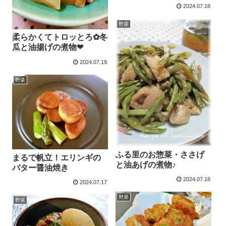
2024.07.18
野菜
柔らかくてトロッとろ✿冬
瓜と油揚げの煮物❤
2024.07.19
野菜
ふる里のお惣菜・ささげ
まるで帆立！エリンギの
と油あげの煮物♪
バター醤油焼き
2024.07.18
2024.07.17
野菜
野菜