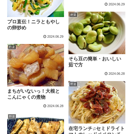
2024.06.29
野菜
プロ直伝！ニラともやし
の卵炒め
2024.06.29
野菜
そら豆の簡単・おいしい
茹で方
2024.06.28
野菜
まちがいないっ！大根と
こんにゃくの煮物
2024.06.28
野菜
在宅ランチ♫セミドライト