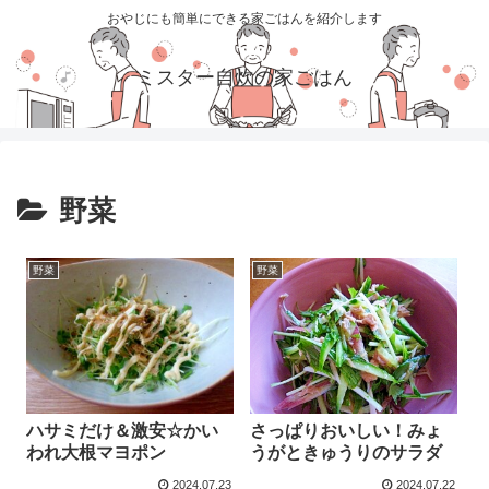
おやじにも簡単にできる家ごはんを紹介します
ミスター自炊の家ごはん
野菜
野菜
野菜
ハサミだけ＆激安☆かい
さっぱりおいしい！みょ
われ大根マヨポン
うがときゅうりのサラダ
2024.07.23
2024.07.22