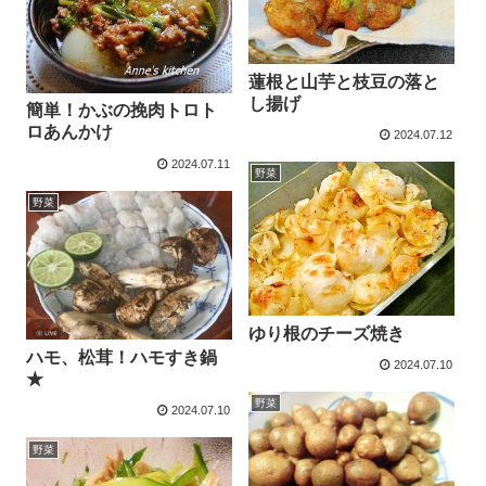
蓮根と山芋と枝豆の落と
し揚げ
簡単！かぶの挽肉トロト
ロあんかけ
2024.07.12
2024.07.11
野菜
野菜
ゆり根のチーズ焼き
ハモ、松茸！ハモすき鍋
2024.07.10
★
野菜
2024.07.10
野菜