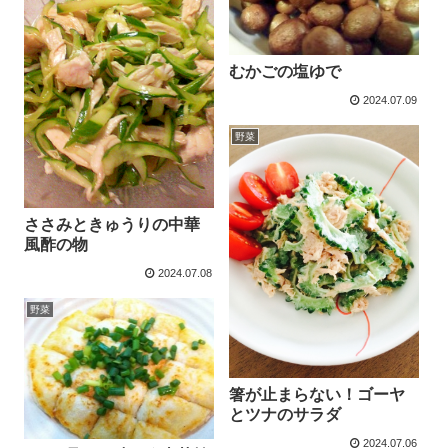
むかごの塩ゆで
2024.07.09
野菜
ささみときゅうりの中華
風酢の物
2024.07.08
野菜
箸が止まらない！ゴーヤ
とツナのサラダ
2024.07.06