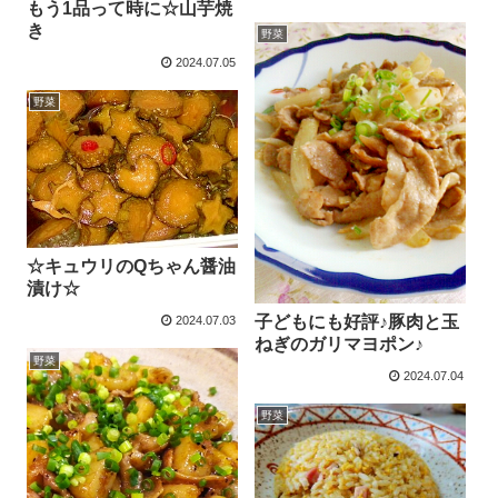
もう1品って時に☆山芋焼
き
野菜
2024.07.05
野菜
☆キュウリのQちゃん醤油
漬け☆
子どもにも好評♪豚肉と玉
2024.07.03
ねぎのガリマヨポン♪
野菜
2024.07.04
野菜