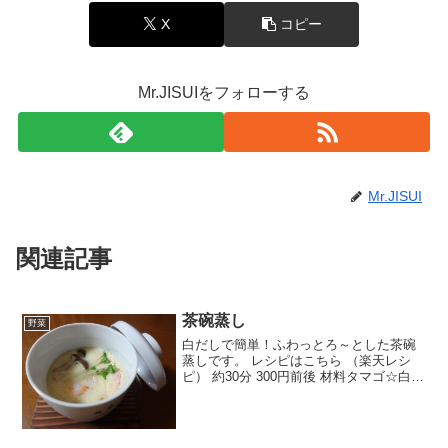
X
コピー
Mr.JISUIをフォローする
Mr.JISUI
関連記事
茶碗蒸し
野菜
白だしで簡単！ふわっとろ～とした茶碗
蒸しです。 レシピはこちら （楽天レシ
ピ） 約30分 300円前後 材料タマゴ☆白だ
し☆水むきエビかまぼこ銀杏しめじ（椎
茸でもOK）ブロッコリースプラウト（な
くてもOK）みんなのレビュー