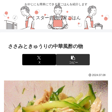
おやじにも簡単にできる家ごはんを紹介します
ミスター自炊の家ごはん
ささみときゅうりの中華風酢の物
X
コピー
2024.07.08