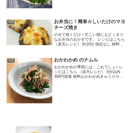
お弁当に！簡単☆しいたけのマヨ
野菜
チーズ焼き
のせて焼くだけ！忙しい朝にもピッタリ
なお弁当のおかずです。 レシピはこちら
（楽天レシピ） 約10分 指定なし 材料し
いたけ醤油チーズマヨネーズみんなのレ
ビュー
おかわかめ のナムル
野菜
おかわかめの季節には、これでしょ♪ レ
シピはこちら （楽天レシピ） 5分以内
300円前後 材料おかわかめきゅうりカニ
カマ★ごま油★醤油★すりおろしにんに
く(チューブ)★いりごまみんなのレビュー