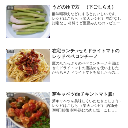
うどのゆで方 （下ごしらえ）
野菜
酢味噌和えなどにするとおいしいです。
レシピはこちら （楽天レシピ） 指定なし
指定なし 材料うど重曹みんなのレビュー
在宅ランチ♫セミドライトマトの
野菜
レッドペペロンチーノ
鷹の爪たっぷりのペペロンチーノ今回は
セミドライトマトの瓶詰めを使いました
がもちろんドライトマトを戻したもので
もOKです レシピはこちら （楽天レシ
ピ） 約15分 300円前後 材料パスタパスタ
茹でる用の塩セミドライトマトにんにく
輪切り鷹の爪...
芽キャベツdeチキントマト煮♪
野菜
芽キャベツを美味しくいただきましょう♪
レシピはこちら （楽天レシピ） 約15分
300円前後 材料鶏むね肉∟塩・こしょう
∟小麦粉芽キャベツトマト缶オリーブオ
イルにんにく（摩り下ろす）バジル塩・
ブラックペッパーみんなのレビュー