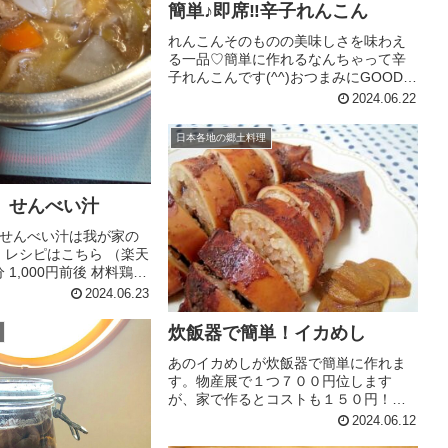
簡単♪即席‼辛子れんこん
れんこんそのものの美味しさを味わえ
る一品♡簡単に作れるなんちゃって辛
子れんこんです(^^)おつまみにGOOD♪
レシピはこちら （楽天レシピ） 約10分
2024.06.22
300円前後 材料れんこん薄力粉水ごま
油＊醤油酢辛子みんなのレビュー
日本各地の郷土料理
 せんべい汁
せんべい汁は我が家の
物 レシピはこちら （楽天
 1,000円前後 材料鶏も
ニンジン大根キャベツ
2024.06.23
揚げ長ネギつきこんに
べい酒みりん水追いが
炊飯器で簡単！イカめし
...
あのイカめしが炊飯器で簡単に作れま
す。物産展で１つ７００円位します
が、家で作るとコストも１５０円！冷
めても美味しいので行楽にも。おつま
2024.06.12
みにもピッタリ☆ レシピはこちら （楽