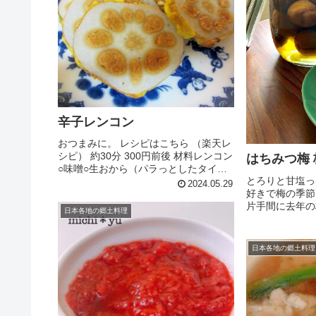
辛子レンコン
おつまみに。 レシピはこちら （楽天レ
シピ） 約30分 300円前後 材料レンコン
はちみつ梅
○味噌○生おから（パラっとしたタイ
とろりと甘塩っ
プ）○辛子○砂糖小麦粉天ぷら粉ターメ
2024.05.29
好きで梅の季節
リック水揚げ油みんなのレビュー
片手間に去年の
日本各地の郷土料理
みます残った漬
来るの万能レシ
（楽天レシピ） 
日本各地の郷土料理
材料梅干し蜂蜜本