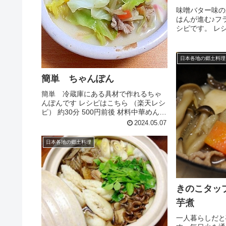
味噌バター味の
はんが進む♪フ
シピです。 レ
ピ） 約30分 
キャベツ玉ねぎ
せ味噌☆醤油☆
日本各地の郷土料理
なのレビュー
簡単 ちゃんぽん
簡単 冷蔵庫にある具材で作れるちゃ
んぽんです レシピはこちら （楽天レシ
ピ） 約30分 500円前後 材料中華めんお
湯●具材豚肉（細切れ）キャベツもやし
2024.05.07
人参ちくわかまぼこミックスベジタブ
ル●スープ★水★鶏がらスープの素★醤
日本各地の郷土料理
油▲牛乳▲塩コショ...
きのこタッ
芋煮
一人暮らしだと