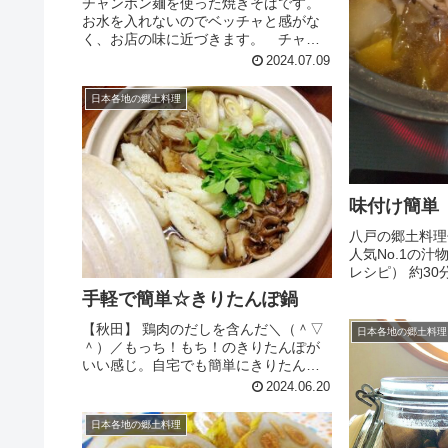
チャンポン麺を使った焼きそばです。
お水を入れないのでベッチャと感がな
く、お店の味に近づきます。 チャン
ポン麺が手に入ったら是非作ってみ
2024.07.09
て！! レシピはこちら （楽天レシピ）
約15分 100円以下 材料チャンポン麺
日本各地の郷土料理
（ゆで麺）玉ねぎ白菜キャベ...
味付け簡単
八戸の郷土料理
人気No.1の汁
レシピ） 約30分
も肉ジャガイモ
手軽で簡単☆きりたんぽ鍋
しめじゴボウ厚
ゃくおつゆせん
【秋田】 鶏肉のだしを含んだ＼（＾▽
日本各地の郷土料理
つおつゆみんなの
＾）／もっち！もち！のきりたんぽが
いい感じ。自宅でも簡単にきりたんぽ
鍋が楽しめます。 レシピはこちら （楽
2024.06.20
天レシピ） 約30分 1,000円前後 材料鶏
肉（モモ肉）こんにゃくごぼう舞茸白
日本各地の郷土料理
ねぎせりきりたんぽ...