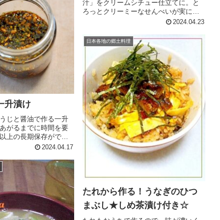
汁」をクリームシチュー仕立てに。と
ろっとクリーミーなせんべいが実に美
味♪お好みの具材を使い、市販のルウで
2024.04.23
作っちゃおう！ レシピはこちら （楽天
レシピ） 指定なし 指定なし 材料南部せ
日本各地の郷土料理
んべいたまねぎにんじんじゃ...
一升漬け
うじと醤油で作る一升
あがるまでに時間を要
以上の長期保存ができ
はこちら （楽天レシピ）
2024.04.17
なし 材料しその実米こうじ
のレビュー
たれから作る！うなぎのひつ
まぶし★しめ茶漬け付き☆