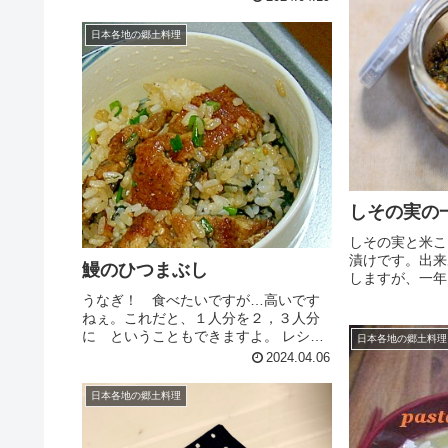
【食材】にんじんレーズンくるみ塩
（にんじんの塩もみ用）【調味料】オ
日本各地の郷土料理
リーブオイル酢はちみつ粒...
しその実の
しその実と米こ
漬けです。出来
鰻のひつまぶし
しますが、一年
ます。 レシピ
うなぎ！ 食べたいですが…高いです
約10分 指定
ねぇ。これだと、１人分を２，３人分
しょうゆみんな
に ということもできますよ。 レシピ
日本各地の郷土料理
はこちら （楽天レシピ） 約15分 3,000
2024.04.06
円前後 材料鰻の蒲焼鰻のたれ山椒小葱
白ゴマ焼海苔ご飯みんなのレビュー
日本各地の郷土料理