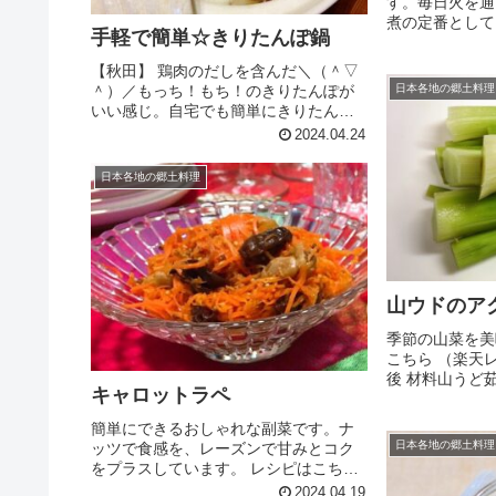
す。毎日火を通
煮の定番として
手軽で簡単☆きりたんぽ鍋
使ったり、カレ
レーにもなりま
【秋田】 鶏肉のだしを含んだ＼（＾▽
（楽天レシピ） 
＾）／もっち！もち！のきりたんぽが
日本各地の郷土料理
材料里芋豚肉こん
いい感じ。自宅でも簡単にきりたんぽ
鍋が楽しめます。 レシピはこちら （楽
2024.04.24
天レシピ） 約30分 1,000円前後 材料鶏
肉（モモ肉）こんにゃくごぼう舞茸白
日本各地の郷土料理
ねぎせりきりたんぽ...
山ウドのアク
季節の山菜を美
こちら （楽天レ
後 材料山うど
キャロットラペ
簡単にできるおしゃれな副菜です。ナ
日本各地の郷土料理
ッツで食感を、レーズンで甘みとコク
をプラスしています。 レシピはこちら
（楽天レシピ） 約30分 300円前後 材料
2024.04.19