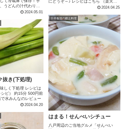
して冷蔵庫で保存！芋
にどうぞ～♪ レシピはこちら （楽天レ
、うどんの汁代わりに
シピ） 約15分 300円前後 材料生ラム肉
2024.04.25
ールーをいれて和風カ
キャベツ玉ねぎもやし●しょうゆ●みり
2024.05.01
す。 レシピはこちら
ん●おろし玉ねぎ●おろししょうが(チュ
日本各地の郷土料理
1時間以上 1,000円前後
ーブでも可)●は...
にゃ...
抜き(下処理)
味しく下処理 レシピは
シピ） 約15分 500円前
茹で水みんなのレビュー
2024.04.20
はまる！せんべいシチュー
八戸周辺のご当地グルメ「せんべい