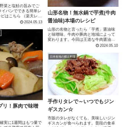
野菜と塩鮭の旨みでご
ライパンでできる簡単レ
山形名物！無水鍋で芋煮(牛肉
シピはこちら （楽天レシ
醤油味)本場のレシピ
500円前後 材料甘塩鮭切身
2024.05.13
人参じゃがいも☆合わ
山形の名物と言ったら「芋煮」醤油味
砂糖☆酒バター油みん
と味噌味、牛肉や豚肉と地域によって
変わります。今回は王道な牛肉醤油味
の芋煮です。 レシピはこちら （楽天レ
2024.05.10
シピ） 約30分 500円前後 材料水牛肉ご
ぼうしめじ里芋ねぎの青い部分砂糖醤
日本各地の郷土料理
油ほんだし調理酒みんな...
手作りタレで～いつでもジン
プリ！豚肉で味噌
ギスカン☆
市販のタレがなくても、美味しいジン
確実に1週間はもつ量で
ギスカンが食べられます。普段の食卓