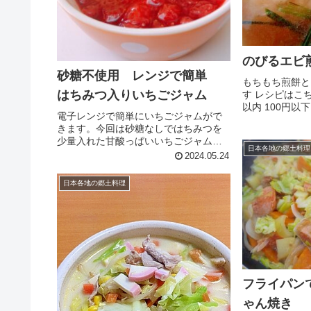
のびるエビ
砂糖不使用 レンジで簡単
もちもち煎餅と
はちみつ入りいちごジャム
す レシピはこち
以内 100円以
電子レンジで簡単にいちごジャムがで
のみ）えびせん
きます。今回は砂糖なしではちみつを
油味塩胡椒（味
少量入れた甘酸っぱいいちごジャム。
レビュー
日本各地の郷土料理
ヘルシー志向の方向けです♪ レシピはこ
2024.05.24
ちら （楽天レシピ） 約15分 指定なし
材料いちごはちみつレモン汁みんなの
日本各地の郷土料理
レビュー
フライパン
ゃん焼き