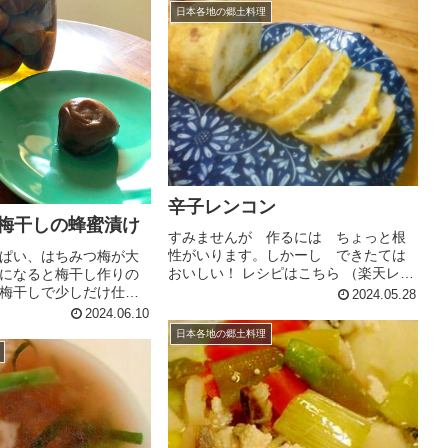
天レシピ） 約1時間 300円前後 材料
日本各地の郷土料理
【 ２つ分 】イカもち米水酒...
辛子レンコン
 梅干しの蜂蜜漬け
すみませんが 作るには ちょっと根
性がいります。しかーし できたては
ぱい、はちみつ梅が大
おいしい！ レシピはこちら （楽天レシ
になると梅干し作りの
ピ） 指定なし 指定なし 材料れんこん酢
梅干しで少しだけ仕込
2024.05.28
麦みそ砂糖粉からしぬるま湯＊小麦粉
け汁もお料理に活用出
2024.06.10
＊水＊うこん粉サラダ油みんなのレビ
ピです レシピはこちら
日本各地の郷土料理
ュー
1時間以上 300円前後
みりんみ...