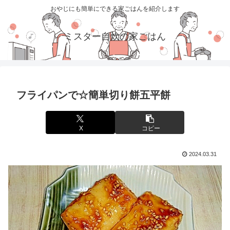
おやじにも簡単にできる家ごはんを紹介します
ミスター自炊の家ごはん
フライパンで☆簡単切り餅五平餅
X
コピー
2024.03.31