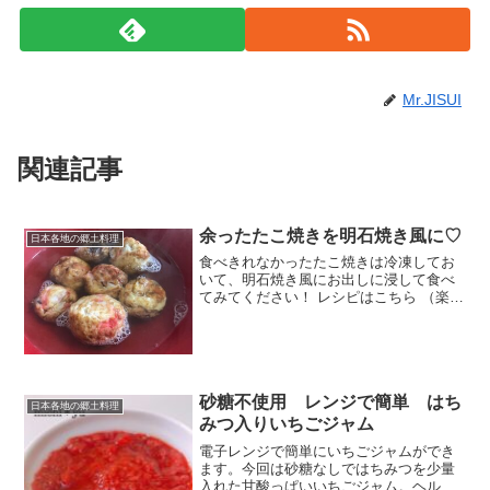
Mr.JISUI
関連記事
余ったたこ焼きを明石焼き風に♡
日本各地の郷土料理
食べきれなかったたこ焼きは冷凍してお
いて、明石焼き風にお出しに浸して食べ
てみてください！ レシピはこちら （楽天
レシピ） 5分以内 100円以下 材料水和風
顆粒だし塩みりん薄口醤油冷凍しておい
た余ったたこ焼きみんなのレビュー
砂糖不使用 レンジで簡単 はち
日本各地の郷土料理
みつ入りいちごジャム
電子レンジで簡単にいちごジャムができ
ます。今回は砂糖なしではちみつを少量
入れた甘酸っぱいいちごジャム。ヘルシ