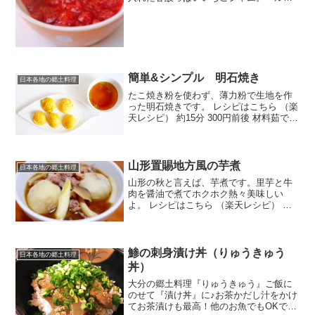
ー志向の方向けです♪ レシピはこちら
（楽天レシピ） 約15分 指定なし 材料い
ちごはちみつレモン汁みんなのレビュー
簡単&シンプル 明石焼き
日本各地の郷土料理
たこ焼き粉を使わず、薄力粉で生地を作
った明石焼きです。 レシピはこちら （楽
天レシピ） 約15分 300円前後 材料茹でだ
こ☆薄力粉☆顆粒だし(明石焼き用)☆水
(明石焼き用)☆塩☆卵★だし汁★★顆粒だ
し(だし汁用)★醤油★水(だし汁用)★塩...
山形置賜地方風の芋煮
日本各地の郷土料理
山形の秋と言えば、芋煮です。里芋と牛
肉を醤油で煮てホクホク熱々美味しい
よ。 レシピはこちら （楽天レシピ） 約1
時間 2,000円前後 材料里芋牛肉（小間
肉）ネギしめじ（舞茸でもOK)こんにゃ
く木綿豆腐水醤油酒砂糖みんなのレビュ
ー
鯵の刺身漬け丼（りゅうきゅう
日本各地の郷土料理
丼）
大分の郷土料理『りゅうきゅう』ご飯に
のせて『漬け丼』に♪お茶かだし汁をかけ
てお茶漬けも最高！他のお魚でもOKです