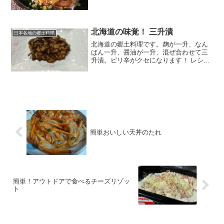
☆ レシピはこちら （楽天レシピ） 約10
分 300円前後 材料鯵のお刺身しょうゆ白
すりごまみりん酒おろししょうが（しょ
うがチュ...
北海道の味覚！ 三升漬
日本各地の郷土料理
北海道の郷土料理です。麹が一升、なん
ばん一升、醤油が一升、混ぜ合わせて三
升漬。ピリ辛がクセになります！ レシピ
はこちら （楽天レシピ） 約30分 500円前
後 材料麹激辛なんばん(青南蛮)醤油みん
なのレビュー
簡単おいしい天丼のたれ
簡単！アウトドアで食べるチーズリゾッ
ト