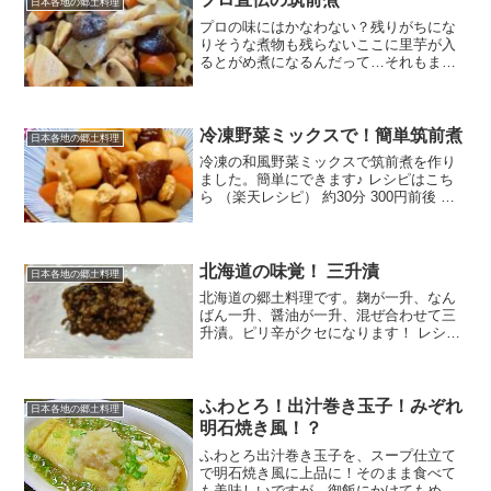
日本各地の郷土料理
プロの味にはかなわない？残りがちにな
りそうな煮物も残らないここに里芋が入
るとがめ煮になるんだって…それもまた
おいしい レシピはこちら （楽天レシピ）
指定なし 指定なし 材料鶏肉れんこんごぼ
うにんじん干し椎茸こんにゃく●水＋椎茸
の戻し汁●和...
冷凍野菜ミックスで！簡単筑前煮
日本各地の郷土料理
冷凍の和風野菜ミックスで筑前煮を作り
ました。簡単にできます♪ レシピはこち
ら （楽天レシピ） 約30分 300円前後 材
料和風野菜ミックス（冷凍）鶏もも肉油
揚げ砂糖、しょうゆ●水●和風だしの素●
酒サラダ油みんなのレビュー
北海道の味覚！ 三升漬
日本各地の郷土料理
北海道の郷土料理です。麹が一升、なん
ばん一升、醤油が一升、混ぜ合わせて三
升漬。ピリ辛がクセになります！ レシピ
はこちら （楽天レシピ） 約30分 500円前
後 材料麹激辛なんばん(青南蛮)醤油みん
なのレビュー
ふわとろ！出汁巻き玉子！みぞれ
日本各地の郷土料理
明石焼き風！？
ふわとろ出汁巻き玉子を、スープ仕立て
で明石焼き風に上品に！そのまま食べて
も美味しいですが、御飯にかけてもめち