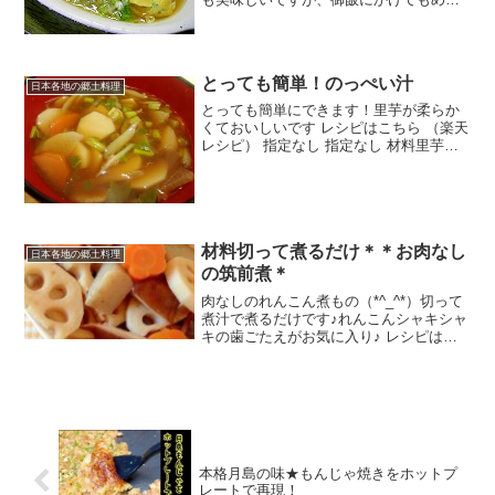
ゃめちゃ美味しいですよ～～～！！！ レ
シピはこちら （楽天レシピ） 約15分 100
円以下 材料ふわとろ出汁巻き玉子・・・
レシピID...
とっても簡単！のっぺい汁
日本各地の郷土料理
とっても簡単にできます！里芋が柔らか
くておいしいです レシピはこちら （楽天
レシピ） 指定なし 指定なし 材料里芋に
んじんだいこんだいこんの葉ごぼうだし
醤油塩片栗粉みんなのレビュー
材料切って煮るだけ＊＊お肉なし
日本各地の郷土料理
の筑前煮＊
肉なしのれんこん煮もの（*^_^*）切って
煮汁で煮るだけです♪れんこんシャキシャ
キの歯ごたえがお気に入り♪ レシピはこ
ちら （楽天レシピ）
本格月島の味★もんじゃ焼きをホットプ
レートで再現！