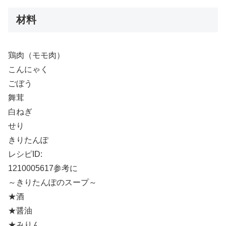
材料
鶏肉（モモ肉）
こんにゃく
ごぼう
舞茸
白ねぎ
せり
きりたんぽ
レシピID:
1210005617参考に
～きりたんぽのスープ～
★酒
★醤油
★みりん