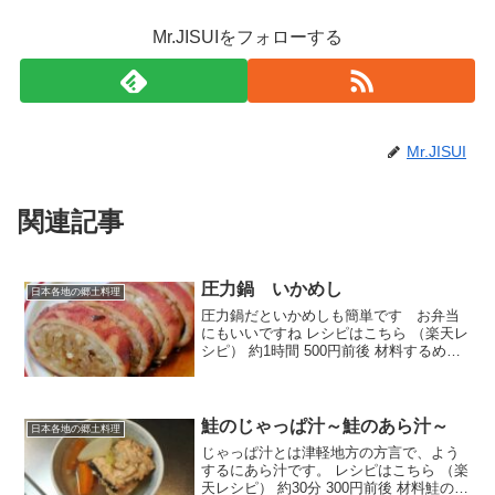
Mr.JISUIをフォローする
Mr.JISUI
関連記事
圧力鍋 いかめし
日本各地の郷土料理
圧力鍋だといかめしも簡単です お弁当
にもいいですね レシピはこちら （楽天レ
シピ） 約1時間 500円前後 材料するめい
かもち米----------煮汁しょうが薄切り水だ
しの素砂糖みりん酒しょうゆみんなのレ
ビュー
鮭のじゃっぱ汁～鮭のあら汁～
日本各地の郷土料理
じゃっぱ汁とは津軽地方の方言で、よう
するにあら汁です。 レシピはこちら （楽
天レシピ） 約30分 300円前後 材料鮭のあ