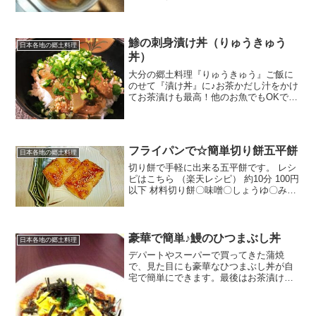
ら大根大根の葉人参根布(小)しょうが塩み
んなのレビュー
鯵の刺身漬け丼（りゅうきゅう
日本各地の郷土料理
丼）
大分の郷土料理『りゅうきゅう』ご飯に
のせて『漬け丼』に♪お茶かだし汁をかけ
てお茶漬けも最高！他のお魚でもOKです
☆ レシピはこちら （楽天レシピ） 約10
分 300円前後 材料鯵のお刺身しょうゆ白
すりごまみりん酒おろししょうが（しょ
うがチュ...
フライパンで☆簡単切り餅五平餅
日本各地の郷土料理
切り餅で手軽に出来る五平餅です。 レシ
ピはこちら （楽天レシピ） 約10分 100円
以下 材料切り餅〇味噌〇しょうゆ〇みり
ん〇砂糖〇白ごまみんなのレビュー
豪華で簡単♪鰻のひつまぶし丼
日本各地の郷土料理
デパートやスーパーで買ってきた蒲焼
で、見た目にも豪華なひつまぶし丼が自
宅で簡単にできます。最後はお茶漬けに
してどうぞ♪ レシピはこちら （楽天レシ
ピ） 約10分 1,000円前後 材料鰻の蒲焼酒
卵海苔大葉みんなのレビュー