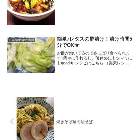
簡単♪レタスの酢漬け！漬け時間5
日本各地の郷土料理
分でOK★
お酢が効いてるのでさっぱり食べられま
す♪簡単に作れるし、箸休めにもツマミに
もgood★ レシピはこちら （楽天レシ
ピ） 5分以内 100円以下 材料レタスお酢
梅肉チューブみんなのレビュー
焼きそば麺の油そば