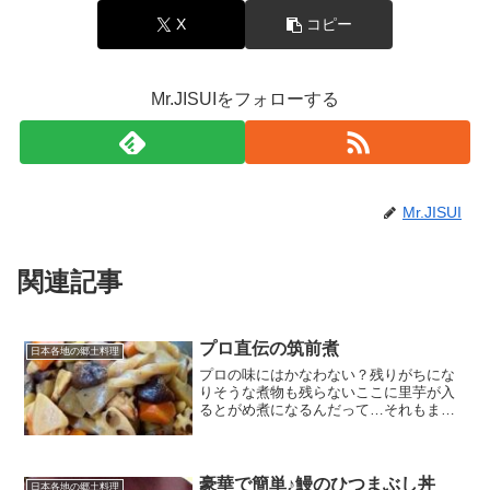
X
コピー
Mr.JISUIをフォローする
Mr.JISUI
関連記事
プロ直伝の筑前煮
日本各地の郷土料理
プロの味にはかなわない？残りがちにな
りそうな煮物も残らないここに里芋が入
るとがめ煮になるんだって…それもまた
おいしい レシピはこちら （楽天レシピ）
指定なし 指定なし 材料鶏肉れんこんごぼ
うにんじん干し椎茸こんにゃく●水＋椎茸
の戻し汁●和...
豪華で簡単♪鰻のひつまぶし丼
日本各地の郷土料理