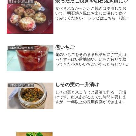
余ったたこ焼きを明石焼き風に♡
日本各地の郷土料理
食べきれなかったたこ焼きは冷凍してお
いて、明石焼き風にお出しに浸して食べ
てみてください！ レシピはこちら （楽天
レシピ） 5分以内 100円以下 材料水和風
顆粒だし塩みりん薄口醤油冷凍しておい
た余ったたこ焼きみんなのレビュー
煮いちご
日本各地の郷土料理
旬のいちごをそのまま瓶詰めに(*^^*)ちょ
っとすっぱい露地物や、いちご狩りで取
ってきた小さいいちごがあったらぜひ♪
レシピはこちら （楽天レシピ） 約15分
300円前後 材料いちご水みんなのレビュ
ー
しその実の一升漬け
日本各地の郷土料理
しその実と米こうじと醤油で作る一升漬
けです。出来あがるまでに時間を要しま
すが、一年以上の長期保存ができます。
レシピはこちら （楽天レシピ） 約10分
指定なし 材料しその実米こうじしょうゆ
みんなのレビュー