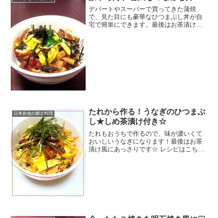
デパートやスーパーで買ってきた蒲焼
で、見た目にも豪華なひつまぶし丼が自
宅で簡単にできます。最後はお茶漬けに
してどうぞ♪ レシピはこちら （楽天レシ
ピ） 約10分 1,000円前後 材料鰻の蒲焼酒
卵海苔大葉みんなのレビュー
たれから作る！うなぎのひつまぶ
日本各地の郷土料理
し★しめ茶漬け付き☆
たれもおうちで作るので、味が濃いくて
おいしいうなぎになります！最後はお茶
漬け風にあっさりです☆ レシピはこちら
（楽天レシピ） 約15分 1,000円前後 材料
ウナギのかば焼き卵めんつゆ○山椒○ねぎ
○わさび★みりん★醤油★砂糖☆だしの素
☆水...