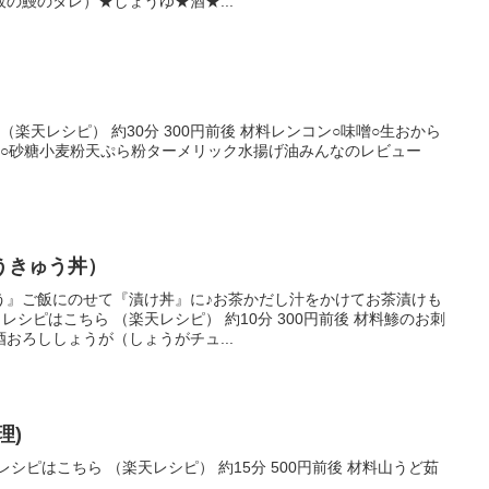
の鰻のタレ）★しょうゆ★酒★...
（楽天レシピ） 約30分 300円前後 材料レンコン○味噌○生おから
子○砂糖小麦粉天ぷら粉ターメリック水揚げ油みんなのレビュー
うきゅう丼）
う』ご飯にのせて『漬け丼』に♪お茶かだし汁をかけてお茶漬けも
レシピはこちら （楽天レシピ） 約10分 300円前後 材料鯵のお刺
おろししょうが（しょうがチュ...
理)
シピはこちら （楽天レシピ） 約15分 500円前後 材料山うど茹