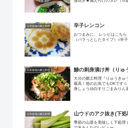
蒲焼き★備え付けのタレ（市販
辛子レンコン
日本各地の郷土料理
おつまみに。 レシピはこちら 
（パラっとしたタイプ）○辛
鯵の刺身漬け丼（りゅ
日本各地の郷土料理
大分の郷土料理『りゅうきゅ
最高！他のお魚でもOKです☆ 
身しょうゆ白すりごまみりん酒
山ウドのアク抜き(下処
日本各地の郷土料理
季節の山菜を美味しく下処理 レ
で水みんなのレビュー