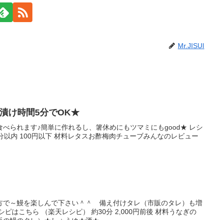
Mr.JISUI
漬け時間5分でOK★
べられます♪簡単に作れるし、箸休めにもツマミにもgood★ レシ
分以内 100円以下 材料レタスお酢梅肉チューブみんなのレビュー
方で～鰻を楽しんで下さい＾＾ 備え付けタレ（市販のタレ）も増
ピはこちら （楽天レシピ） 約30分 2,000円前後 材料うなぎの