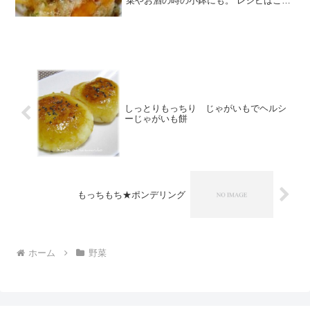
菜やお酒の時の小鉢にも。 レシピはこち
ら （楽天レシピ） 約15分 100円以下 材
料大根なめこ青しそ☆ポン酢☆砂糖みん
なのレビュー
しっとりもっちり じゃがいもでヘルシ
ーじゃがいも餅
もっちもち★ポンデリング
ホーム
野菜