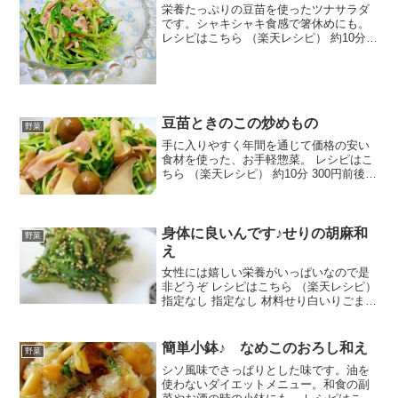
栄養たっぷりの豆苗を使ったツナサラダ
です。シャキシャキ食感で箸休めにも。
レシピはこちら （楽天レシピ） 約10分
100円以下 材料豆苗ツナ缶詰(油漬け)マヨ
ネーズみんなのレビュー
豆苗ときのこの炒めもの
野菜
手に入りやすく年間を通じて価格の安い
食材を使った、お手軽惣菜。 レシピはこ
ちら （楽天レシピ） 約10分 300円前後
材料豆苗ベーコンしめじエリンギニンニ
ク赤唐辛子オリーブオイル（orサラダオ
イル）醤油塩コショーみんなのレビュー
身体に良いんです♪せりの胡麻和
野菜
え
女性には嬉しい栄養がいっぱいなので是
非どうぞ レシピはこちら （楽天レシピ）
指定なし 指定なし 材料せり白いりごま砂
糖醤油みんなのレビュー
簡単小鉢♪ なめこのおろし和え
野菜
シソ風味でさっぱりとした味です。油を
使わないダイエットメニュー。和食の副