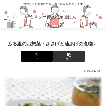
おやじにも簡単にできる家ごはんを紹介します
ミスター自炊の家ごはん
ふる里のお惣菜・ささげと油あげの煮物♪
X
コピー
2024.07.18