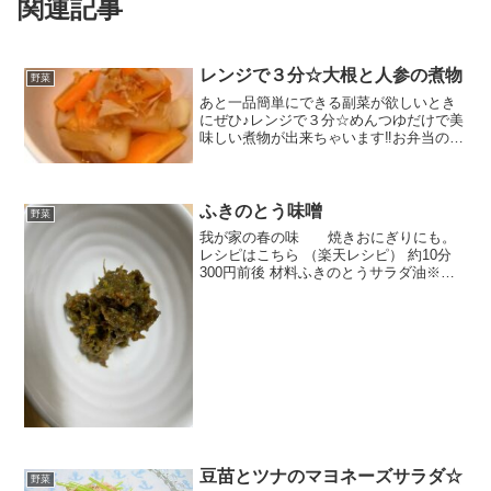
関連記事
レンジで３分☆大根と人参の煮物
野菜
あと一品簡単にできる副菜が欲しいとき
にぜひ♪レンジで３分☆めんつゆだけで美
味しい煮物が出来ちゃいます‼お弁当のお
かずにもおすすめですよ(๑˃̵ᴗ˂̵) レシピは
こちら （楽天レシピ） 5分以内 100円以
下 材料大根にんじんめんつゆかつお節...
ふきのとう味噌
野菜
我が家の春の味 焼きおにぎりにも。
レシピはこちら （楽天レシピ） 約10分
300円前後 材料ふきのとうサラダ油※味
噌※みりん※砂糖みんなのレビュー
豆苗とツナのマヨネーズサラダ☆
野菜