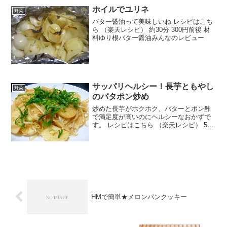
ホイルでユリネ
野菜
バター醤油って美味しいね レシピはこち
ら （楽天レシピ） 約30分 300円前後 材
料ゆり根バター醤油みんなのレビュー
サッパリヘルシー！長芋ともやし
野菜
のバタポン炒め
炒めた長芋がホクホク、バターとポン酢
で満足度が高いのにヘルシーなおかずで
す。 レシピはこちら （楽天レシピ） 5分
以内 100円以下 材料長芋もやしバターポ
ン酢大葉塩胡椒みんなのレビュー
HMで簡単★メロンパンクッキー