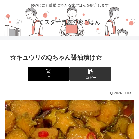
おやじにも簡単にできる家ごはんを紹介します
ミスター自炊の家ごはん
☆キュウリのQちゃん醤油漬け☆
X
コピー
2024.07.03