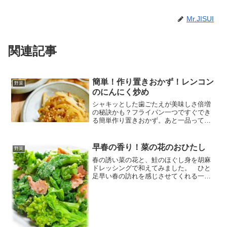
Mr.JISUI
関連記事
簡単！作り置きおかず！レンコン
野菜
のにんにく炒め
シャキッとした歯ごたえが美味しさ倍増
の秘訣かも？フライパン一つですぐでき
る簡単作り置きおかず。あと一品って時
やお弁当のすき間に、おつまみにもどう
ぞ！ レシピはこちら （楽天レシピ） 約
10分 100円以下 材料レンコンにんにく白
早春の香り！菜の花のおひたし
野菜
ごまオリーブ...
春の誘い菜の花と、鮭のほぐし身を胡麻
ドレッシングで和えてみました。 ひと
足早い春の訪れを感じさせてくれる一品
かもです。 レシピはこちら （楽天レシ
ピ） 約15分 指定なし 材料菜の花塩鮭
（切り身）・・調味料Ａ・・胡麻ドレッ
シング（市販品）し...