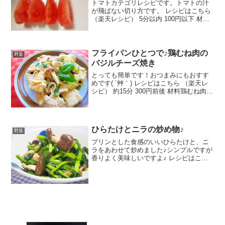
トマトカテゴリレシピです。トマトの汁
が飛ばない切り方です。 レシピはこちら
（楽天レシピ） 5分以内 100円以下 材料
トマトみんなのレビュー
フライパンひとつで♪鶏むね肉の
野菜
バジルチーズ焼き
とっても簡単です！おつまみにもおすす
めです( ´艸｀) レシピはこちら （楽天レ
シピ） 約15分 300円前後 材料鶏むね肉
(皮と脂をとったもの)塩・こしょう片栗粉
しめじ玉ねぎスライスチーズ生バジルナ
ンプラー(しょうゆでも)黒胡椒オリーブ
油...
ひらたけとニラの炒め物♪
野菜
プリンとした食感のいいひらたけと、ニ
ラをあわせて炒めました♪シンプルですが
香りよく美味しいですよ♪ レシピはこち
ら （楽天レシピ） 約10分 100円以下 材
料ひらたけニラ塩コショウ油みんなのレ
ビュー