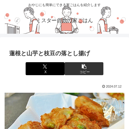
おやじにも簡単にできる家ごはんを紹介します
ミスター自炊の家ごはん
蓮根と山芋と枝豆の落とし揚げ
X
コピー
2024.07.12