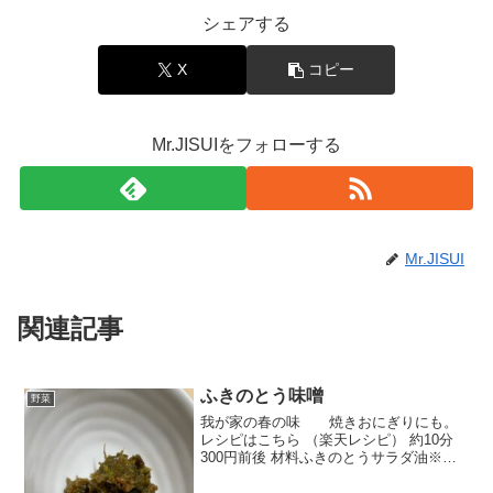
シェアする
X
コピー
Mr.JISUIをフォローする
Mr.JISUI
関連記事
ふきのとう味噌
野菜
我が家の春の味 焼きおにぎりにも。
レシピはこちら （楽天レシピ） 約10分
300円前後 材料ふきのとうサラダ油※味
噌※みりん※砂糖みんなのレビュー