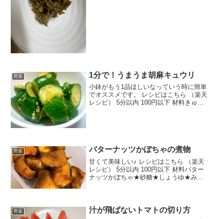
1分で！うまうま胡麻キュウリ
野菜
小鉢がもう1品ほしいなっていう時に簡単
でオススメです。 レシピはこちら （楽天
レシピ） 5分以内 100円以下 材料きゅう
りごま油すりごま鶏ガラスープのもとビ
ニール袋みんなのレビュー
バターナッツかぼちゃの煮物
野菜
甘くて美味しい♪ レシピはこちら （楽天
レシピ） 5分以内 100円以下 材料バター
ナッツかぼちゃ★砂糖★しょうゆ★みり
ん★酒★水みんなのレビュー
汁が飛ばないトマトの切り方
野菜