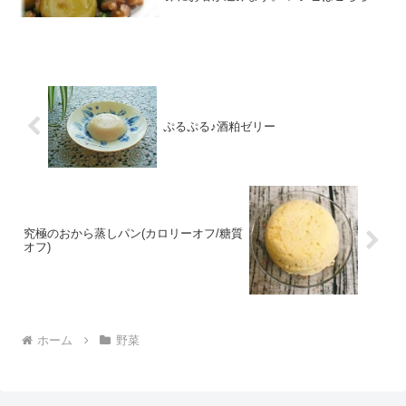
（楽天レシピ） 約30分 指定なし 材料新
じゃがいも（ゴルフボール大）鶏もも肉
うすいえんどう（正味）オリーブオイ
ル・・調味料Ａ・・...
ぷるぷる♪酒粕ゼリー
究極のおから蒸しパン(カロリーオフ/糖質
オフ)
ホーム
野菜