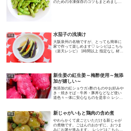
のための冷凍保存のコツもまとめまし
た。 レシピはこちら （楽天レシピ） 約
10分 300円前後 材料枝豆塩水みんなのレ
ビュー
水茄子の浅漬け
野菜
大阪泉州の名物ですが、とっても簡単に
家で作って楽しめます♡ レシピはこちら
（楽天レシピ） 1時間以上 指定なし 材料
水茄子水（アク抜き用）塩（アク抜き
用）●白だし●昆布茶●水●鷹の爪みんなの
レビュー
新生姜の紅生姜～梅酢使用～無添
野菜
加が嬉しい～
無添加の紅ショウガ♪酢のものやお好みや
き・焼きそば・牛丼・豚丼などなど使い
道色々～体に安心なものを是非☆ レシピ
はこちら （楽天レシピ） 指定なし 指定
なし 材料新生姜粗塩酢（消毒用として）
梅酢赤紫蘇（梅酢絞ってない状態）みん
新じゃがいもと鶏肉の含め煮
野菜
なのレビュー
やわらかくて皮ごといただける新じゃが
の煮物です。ごはんのおかずに、おつま
みにお箸が進みます。 レシピはこちら