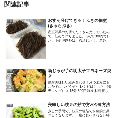
関連記事
おすそ分けできる！ふきの佃煮
野菜
(きゃらぶき)
産直野菜のお店でたくさん売っていたの
で、初めて作りました。3束で380円でし
た。下処理以外は、煮込むだけ。意外と
簡単に出来ます。 レシピはこちら （楽天
レシピ） 約1時間 300円前後 材料山ぶき
醤油砂糖みりんトウガラシみんなのレビ
ュー
新じゃが芋の明太子マヨネーズ焼
野菜
き
絶対美味しい組み合わせ！おつまみにも
おかずにもどうぞ～ レシピはこちら （楽
天レシピ） 約15分 500円前後 材料新じゃ
が芋マヨネーズ明太子とろけるチーズ塩
みんなのレビュー
美味しい枝豆の茹で方&冷凍方法
野菜
少しの手間で、枝豆の塩茹でが劇的に美
味しくなります。一度に食べきれない時