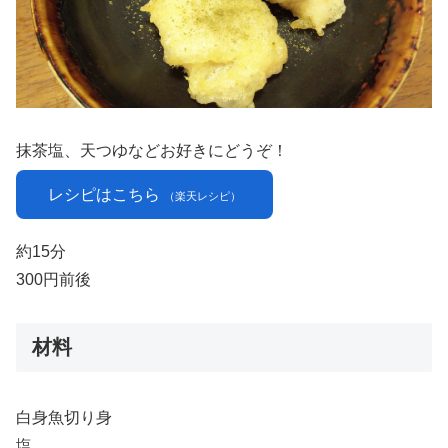
抹茶塩、天つゆなどお好きにどうぞ！
レシピはこちら
（楽天レシピ）
約15分
300円前後
材料
白身魚切り身
塩