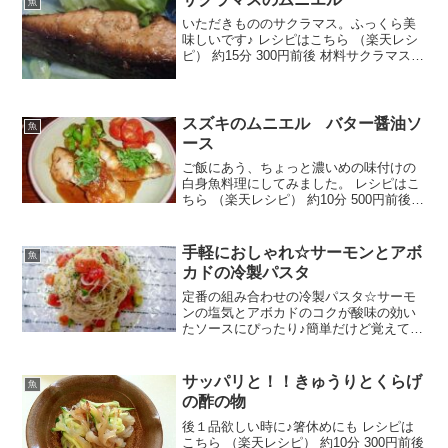
魚
いただきもののサクラマス。ふっくら美
味しいです♪ レシピはこちら （楽天レシ
ピ） 約15分 300円前後 材料サクラマスバ
ター塩こしょうしょうゆ酒みんなのレビ
ュー
スズキのムニエル バター醤油ソ
魚
ース
ご飯にあう、ちょっと濃いめの味付けの
白身魚料理にしてみました。 レシピはこ
ちら （楽天レシピ） 約10分 500円前後
材料スズキ塩・コショウ薄力粉サラダ油
日本酒醤油バターしょうが（すりおろ
す）大葉（みじん切り）みんなのレビュ
手軽におしゃれ☆サーモンとアボ
魚
ー
カドの冷製パスタ
定番の組み合わせの冷製パスタ☆サーモ
ンの塩気とアボカドのコクが酸味の効い
たソースにぴったり♪簡単だけど覚えてお
くとちょっと料理上手っぽい！！ レシピ
はこちら （楽天レシピ） 5分以内 300円
前後 材料カッペリーニスモークサーモン
サッパリと！！きゅうりとくらげ
魚
アボカドト...
の酢の物
後１品欲しい時に♪箸休めにも レシピは
こちら （楽天レシピ） 約10分 300円前後