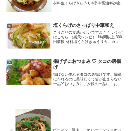
材料生くらげきゅうり✤酢✤醤油✤砂糖✤
ごま油✤白ごまみんなのレビュー
塩くらげのさっぱり中華和え
魚
こりこりの食感がいいですよ＾＾ レシピ
はこちら （楽天レシピ） 1時間以上 300
円前後 材料塩くらげきゅうりカニカマボ
コ白ゴマ【中華のタレ】醤油砂糖酢ごま
油水みんなのレビュー
揚げずにおつまみ ♡ タコの唐揚
魚
げ
揚げない作れるタコの唐揚げです。簡単
に作れるのに美味しくて箸が止まらない
一品^^おつまみに、夕飯の一品に、お弁
当にも。 レシピはこちら （楽天レシピ）
ピーマン、豚肉、しめじのチンジャオロ