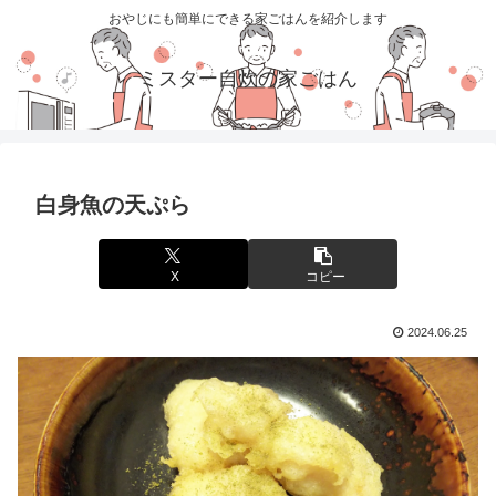
おやじにも簡単にできる家ごはんを紹介します
ミスター自炊の家ごはん
白身魚の天ぷら
X
コピー
2024.06.25