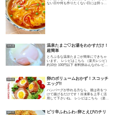
ない日や何も作りたくない日には持って
こいの一品です^_^ レシピはこちら （楽
天レシピ） 約10分 100円以下 材料ご飯卵
カニカマ塩サラダ油冷凍グリーンピース
【甘酢あ...
温泉たまご♡お湯をわかすだけ！
卵料理
超簡単
とろぷるな温泉たまごが簡単にできちゃ
います。 レシピはこちら （楽天レシピ）
約10分 100円以下 材料卵みんなのレビュ
ー
卵のボリュームおかず！スコッチ
卵料理
エッグ!!
ハンバーグが作れる方なら、後は衣をつ
けて揚げるだけです！冷凍庫を上手く活
用して下さいね。 レシピはこちら （楽天
レシピ） 約30分 500円前後 材料ゆで卵
ひき肉 玉ねぎ 卵 牛乳 パン粉 塩
コショウ 付け合せの野菜 小麦粉(衣
ピリ辛ふわふわ♪卵とえびのチリ
卵料理
用) 溶き...