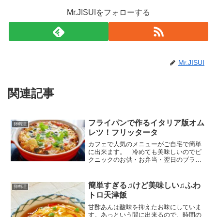
Mr.JISUIをフォローする
Mr.JISUI
関連記事
フライパンで作るイタリア版オム
卵料理
レツ！フリッタータ
カフェで人気のメニューがご自宅で簡単
に出来ます。 冷めても美味しいのでピ
クニックのお供・お弁当・翌日のブラン
チとしてもどうぞ。 レシピはこちら （楽
天レシピ） 約30分 500円前後 材料卵粉チ
ーズピザ用チーズ塩コンソメ顆粒ほうれ
簡単すぎる♫けど美味しい♫ふわ
卵料理
ん草胡椒ナ...
トロ天津飯
甘酢あんは酸味を抑えたお味にしていま
す。あっという間に出来るので、時間の