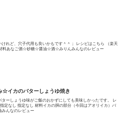
いけれど、穴子代用も良いかもです＾＾； レシピはこちら （楽天
前後 材料あなご酒☆砂糖☆醤油☆酒☆みりんみんなのレビュー
み☆イカのバターしょうゆ焼き
バターしょうゆ味がご飯のおかずにしても美味しかったです。 レ
 指定なし 指定なし 材料イカの胴の部分（今回はアオリイカ）バ
油みんなのレビュー