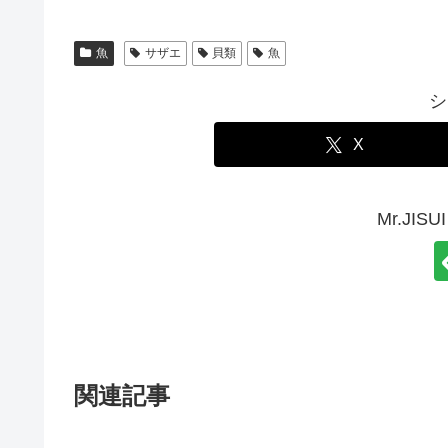
魚
サザエ
貝類
魚
シ
X
Mr.JI
関連記事