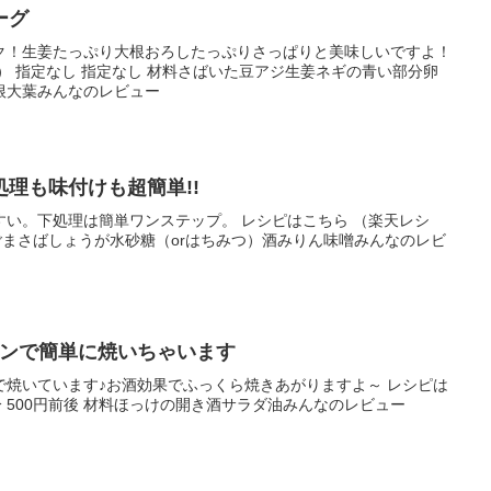
ーグ
ク！生姜たっぷり大根おろしたっぷりさっぱりと美味しいですよ！
） 指定なし 指定なし 材料さばいた豆アジ生姜ネギの青い部分卵
根大葉みんなのレビュー
理も味付けも超簡単!!
い。下処理は簡単ワンステップ。 レシピはこちら （楽天レシ
材料ごまさばしょうが水砂糖（orはちみつ）酒みりん味噌みんなのレビ
パンで簡単に焼いちゃいます
で焼いています♪お酒効果でふっくら焼きあがりますよ～ レシピは
分 500円前後 材料ほっけの開き酒サラダ油みんなのレビュー