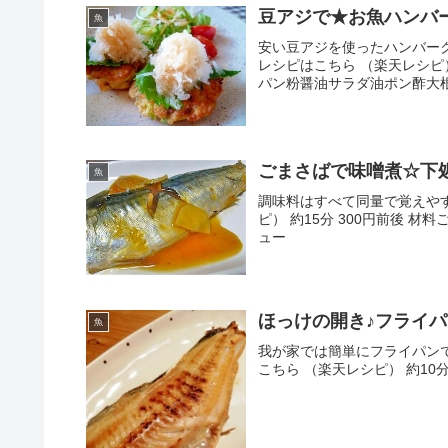
豆アジで★お魚ハンバ
魚
安い豆アジを使ったハンバー
レシピはこちら （楽天レシピ
パン粉醤油サラダ油ポン酢大
ごまさばで味噌煮☆下処
魚
調味料はすべて同量で覚えやす
ピ） 約15分 300円前後 
ュー
ほっけの開き♪フライ
魚
我が家では簡単にフライパン
こちら （楽天レシピ） 約10