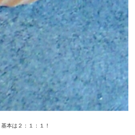
。基本は２：１：１！