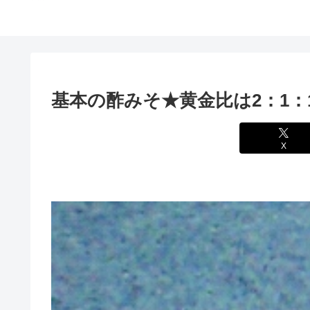
基本の酢みそ★黄金比は2：1：
X