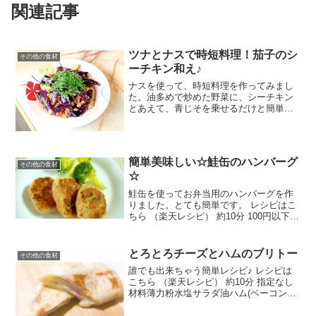
関連記事
ツナとナスで時短料理！茄子のシ
その他の食材
ーチキン和え♪
ナスを使って、時短料理を作ってみまし
た。油多めで炒めた野菜に、シーチキン
とあえて、青じそを乗せるだけと簡単に
作れます。味付けはちょっとだけ和風で
す。 レシピはこちら （楽天レシピ） 5分
以内 300円前後 材料ナスシーチキン青じ
そ白ごま醤油...
簡単美味しい☆鮭缶のハンバーグ
その他の食材
☆
鮭缶を使ってお弁当用のハンバーグを作
りました。とても簡単です。 レシピはこ
ちら （楽天レシピ） 約10分 100円以下
材料鮭缶長ねぎパン粉溶きたまごしょう
ゆ麹片栗粉こしょうポン酢固ゆでブロッ
コリーみんなのレビュー
とろとろチーズとハムのブリトー
その他の食材
誰でも出来ちゃう簡単レシピ♪ レシピは
こちら （楽天レシピ） 約10分 指定なし
材料薄力粉水塩サラダ油ハム(ベーコンで
も可)とろけるチーズみんなのレビュー