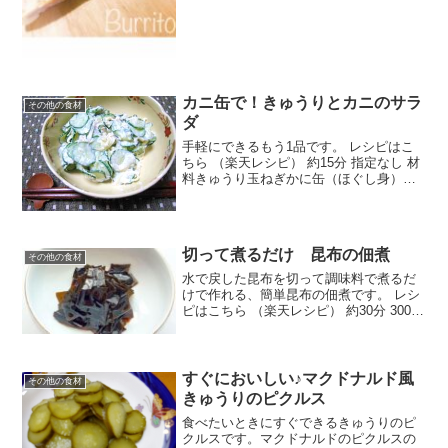
カニ缶で！きゅうりとカニのサラ
その他の食材
ダ
手軽にできるもう1品です。 レシピはこ
ちら （楽天レシピ） 約15分 指定なし 材
料きゅうり玉ねぎかに缶（ほぐし身）マ
ヨネーズ塩みんなのレビュー
切って煮るだけ 昆布の佃煮
その他の食材
水で戻した昆布を切って調味料で煮るだ
けで作れる、簡単昆布の佃煮です。 レシ
ピはこちら （楽天レシピ） 約30分 300円
前後 材料昆布水☆酒☆醤油☆みりん☆砂
糖みんなのレビュー
すぐにおいしい♪マクドナルド風
その他の食材
きゅうりのピクルス
食べたいときにすぐできるきゅうりのピ
クルスです。マクドナルドのピクルスの