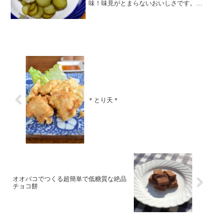
味！味見がとまらないおいしさです。も
ちろん日持ちもしますよ♪ レシピはこち
ら （楽天レシピ） 約10分 100円以下 材
料きゅうり酢砂糖塩ローリエみんなのレ
ビュー
＊とり天＊
オオバコでつくる超簡単で低糖質な絶品
チョコ餅