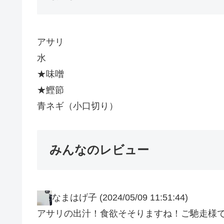
アサリ
水
★味噌
★鰹節
青ネギ（小口切り）
みんなのレビュー
なまはげ子
(2024/05/09 11:51:44)
アサリの出汁！食欲そそりますね！ご馳走様