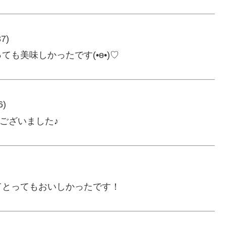
37)
も美味しかったです(•ө•)♡
6)
うございました♪
てとってもおいしかったです！