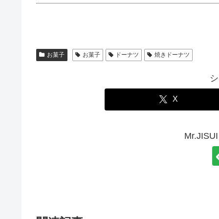
お菓子
お菓子
ドーナツ
焼きドーナツ
シ
X
Mr.JI