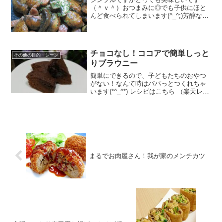
（＾ｖ＾）おつまみに◎でも子供にほと
んど食べられてしまいます(^_^;)芳醇な香
りのブラウンマッシュルームを使いまし
た。 レシピはこちら （楽天レシピ） 約
10分 指定なし 材料マッシュルームベーコ
ンにんに...
チョコなし！ココアで簡単しっと
その他の目的・シーン
りブラウニー
簡単にできるので、子どもたちのおやつ
がない！なんて時はパパっとつくれちゃ
います(*^_^*) レシピはこちら （楽天レシ
ピ） 約30分 300円前後 材料ココア薄力粉
ベーキングパウダーバター(マーガリン)卵
みんなのレビュー
まるでお肉屋さん！我が家のメンチカツ