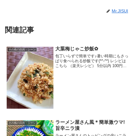
Mr.JISUI
関連記事
大葉梅じゃこ炒飯✿
その他の目的・シーン
包丁いらずで簡単です♪暑い時期にもさっ
ぱり食べられる炒飯です(*^-^*) レシピは
こちら （楽天レシピ） 5分以内 100円以
下 材料温かいご飯(今回は玄米ご飯)じゃ
こ玉子梅干(小さめ)いり白ごまだしの素酒
大葉ごま油みんなのレビュー
ラーメン屋さん風＊簡単激ウマ!
その他の目的・シーン
旨辛ニラ漬
ラーメン屋さんのトッピングの辛いニラ