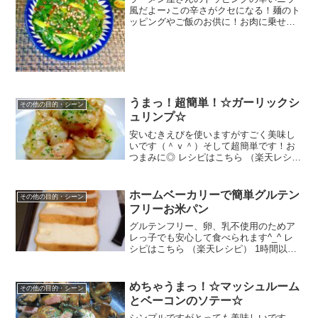
風だよー♪この辛さがクセになる！麺のト
ッピングやご飯のお供に！お肉に乗せて
も激ウマ♪ レシピはこちら （楽天レシ
ピ） 5分以内 100円以下 材料ニラ塩☆豆
板醤☆ごま油☆醤油☆だし醤油(だしつゆ)
濃縮5倍...
うまっ！超簡単！☆ガーリックシ
その他の目的・シーン
ュリンプ☆
安いむきえびを使いますがすごく美味し
いです（＾ｖ＾）そして超簡単です！お
つまみに◎ レシピはこちら （楽天レシ
ピ） 約10分 指定なし 材料むきえび☆に
んにくチューブ☆オリーブオイル☆白ワ
イン☆塩☆ブラックペッパーみんなのレ
ホームベーカリーで簡単グルテン
その他の目的・シーン
ビュー
フリーお米パン
グルテンフリー、卵、乳不使用のためア
レっ子でも安心して食べられます^_^ レ
シピはこちら （楽天レシピ） 1時間以上
300円前後 材料米粉(製菓用ミズホチカラ
使用)砂糖塩米油ドライイースト水みんな
のレビュー
めちゃうまっ！☆マッシュルーム
その他の目的・シーン
とベーコンのソテー☆
シンプルですがとっても美味しいです