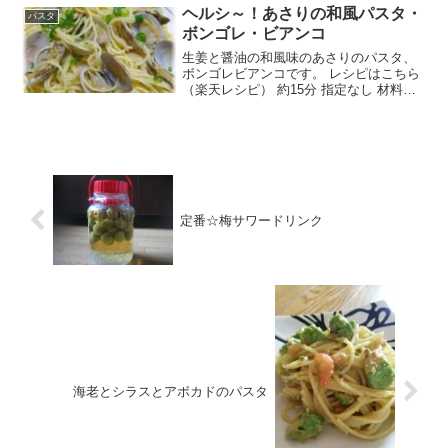
ブオイルコ...
ヘルシ～！あさりの和風パスタ・
パスタ
ボンゴレ・ビアンコ
生姜と醤油の和風味のあさりのパスタ、
ボンゴレビアンコです。 レシピはこちら
（楽天レシピ） 約15分 指定なし 材料パ
スタ（塩あさり（砂出し）しょうが（せ
ん切り）白ワイン（又は酒）バター・・
調味料Ａ・・しょうゆ塩、こしょ
う・・・・・・万能ね...
定番☆梅サワードリンク
海老とシラスとアボカドのパスタ