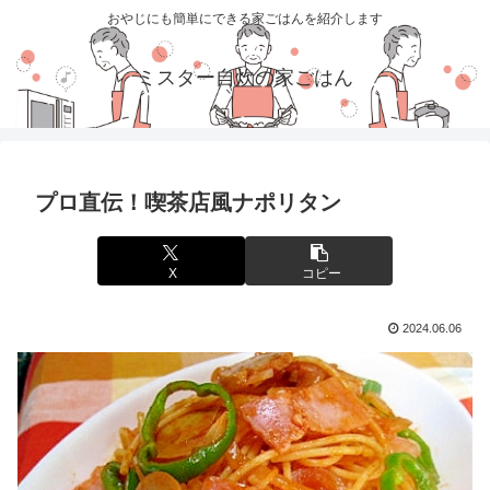
おやじにも簡単にできる家ごはんを紹介します
ミスター自炊の家ごはん
プロ直伝！喫茶店風ナポリタン
X
コピー
2024.06.06