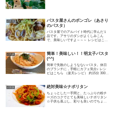
パスタ屋さんのボンゴレ（あさり
パスタ
のパスタ）
パスタ屋でのアルバイト時代に学んだ１
品です。アサリのダシがよくしみこん
で、美味しいですよ～～～ レシピはこち
ら （楽天レシピ） 約15分 300円前後 材
料パスタあさりキャベツオリーブオイル
にんにく白ワインor料理酒塩・こしょう
簡単！美味しい！！明太子パスタ
パスタ
パセリみんな...
(^^)
簡単で失敗のしようなないパスタ。休日
のブランチに，手軽にカフェ気分♪ レシ
ピはこちら （楽天レシピ） 約15分 300円
前後 材料パスタ（スパゲティやリングイ
ネなど。）明太子バター麺つゆ（2倍濃
縮）刻み海苔，大葉の千切りみんなのレ
絶対美味☆ナポリタン
パスタ
ビュー
ちょっとした一手間と、たっぷりの粉チ
ーズのコクでとても美味しいナポリタン
☆子供も喜ぶし、彩りも良いのでちょっ
としたおもてなしにも♪ レシピはこちら
（楽天レシピ） 約10分 100円以下 材料ス
パゲティウィンナー玉葱ピーマンオリー