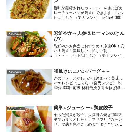
ン
旨味が凝縮されたカレールーを使えばカ
レーチャーハンが簡単にできます！ レシ
ピはこちら （楽天レシピ） 約15分 300円
前後 材料ごはん挽き肉ピーマンタマネギ
ニンジンカレールー(市販品)ウスターソー
ス塩・こしょうサラダ油みんなのレビュ
彩鮮やか～人参＆ピーマンのきん
人気メニュー
ー
ぴら
彩鮮やかお弁当におすすめ！冷凍OK！安
い！簡単！美味しい！忙しい朝に
も・・・ レシピはこちら （楽天レシピ）
5分以内 100円以下 材料人参ピーマン油
鷹の爪☆酒☆醤油☆砂糖ごま油胡麻みん
なのレビュー
和風きのこハンバーグ＋＋
人気メニュー
きのこソースがしっかり絡まって美味し
い❤ レシピはこちら （楽天レシピ） 約
30分 300円前後 材料合挽き肉玉ねぎ卵※
パン粉※豆乳塩こしょうナツメグサラダ
油■和風きのこソースしめじ★みりん★し
ょうゆ★砂糖☆片栗粉☆水みんなのレビ
ュー
簡単♫ジューシー♫鶏皮餃子
人気メニュー
余った鶏皮が餃子に大変身♡焼き加減次
第でカリッとしたり、プリプリになった
り、食感も色々楽しめますよ(*´꒳`*) レシ
ピはこちら （楽天レシピ） 約30分 指定