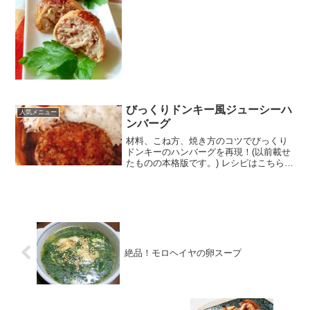
なし 材料鶏皮ひき肉(合挽き・豚)キャベ
ツ長ネギ★おろしニンニク★おろし生姜
★ご...
びっくりドンキー風ジューシーハ
人気メニュー
ンバーグ
材料、こね方、焼き方のコツでびっくり
ドンキーのハンバーグを再現！(以前載せ
たものの本格版です。) レシピはこちら
（楽天レシピ） 約1時間 500円前後 材料
合い挽き肉豚ひき肉※無ければ全量合い
挽き肉でＯＫ！▫️レンジで加熱●玉ねぎ●バ
ター...
絶品！モロヘイヤの卵スープ