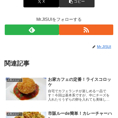
X
コピー
Mr.JISUIをフォローする
Mr.JISUI
関連記事
お家カフェの定番！ライスコロッ
人気メニュー
ケ
自宅でカフェランチが楽しめる一品で
す！今回は基本系ですが、中にチーズを
入れたりうずらの卵を入れても美味しい
ですよ♪ レシピはこちら （楽天レシピ）
約30分 300円前後 材料ごはんカットトマ
ト★ケチャップ★粉チーズ★塩・こしょ
市販ルーde簡単！カレーチャーハ
人気メニュー
う★砂糖☆ケ...