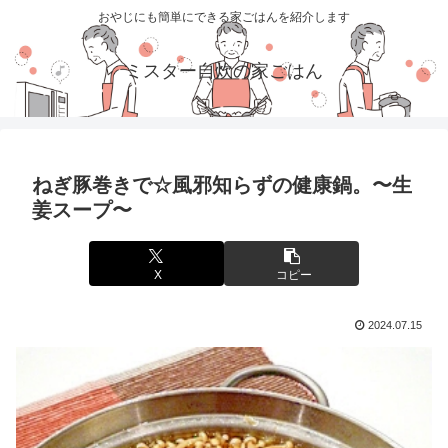
おやじにも簡単にできる家ごはんを紹介します
ミスター自炊の家ごはん
ねぎ豚巻きで☆風邪知らずの健康鍋。〜生
姜スープ〜
X
コピー
2024.07.15