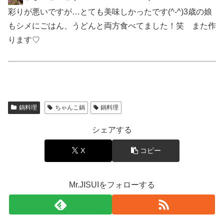
彩りが悪いですが…とても美味しかったです(^-^)3歳の娘
もシメにごはん、うどんと両方食べてました！笑 また作
ります♡
鍋料理
ちゃんこ鍋
鍋料理
シェアする
X
コピー
Mr.JISUIをフォローする