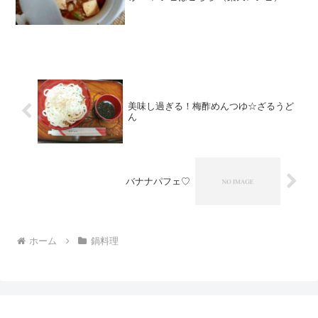
美味し過ぎる！梅酢めんつゆ☆ざるうど
ん
バナナパフェ♡
ホーム
鍋料理