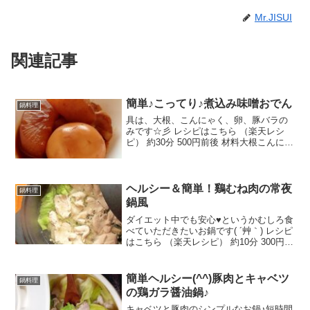
Mr.JISUI
関連記事
簡単♪こってり♪煮込み味噌おでん
鍋料理
具は、大根、こんにゃく、卵、豚バラの
みです☆彡 レシピはこちら （楽天レシ
ピ） 約30分 500円前後 材料大根こんにゃ
く卵豚バラ肉★赤味噌★砂糖★みりん★
醤油★酒だしの素水みんなのレビュー
ヘルシー＆簡単！鷄むね肉の常夜
鍋料理
鍋風
ダイエット中でも安心♥というかむしろ食
べていただきたいお鍋です( ´艸｀) レシピ
はこちら （楽天レシピ） 約10分 300円前
後 材料鷄むね肉キャベツえのき(しめじな
どでも◎)にんにく水酒みんなのレビュー
簡単ヘルシー(^^)豚肉とキャベツ
鍋料理
の鶏ガラ醤油鍋♪
キャベツと豚肉のシンプルなお鍋♪短時間