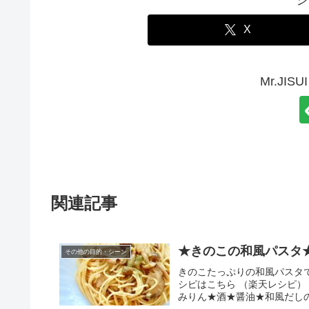
X
Mr.JI
関連記事
★きのこの和風パスタ
その他の目的・シーン
きのこたっぷりの和風パスタです
シピはこちら （楽天レシピ）
みりん★酒★醤油★和風だしの