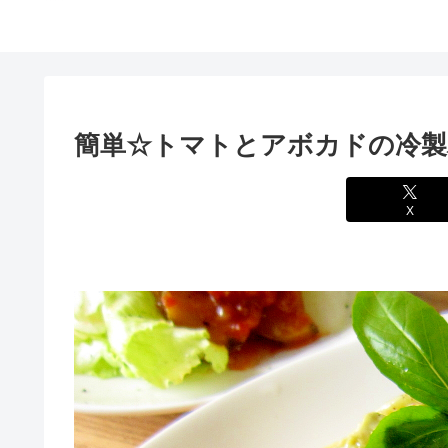
簡単☆トマトとアボカドの冷製
X