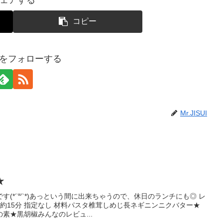
コピー
SUIをフォローする
Mr.JISUI
★
(*´꒳`*)あっという間に出来ちゃうので、休日のランチにも◎ レ
 約15分 指定なし 材料パスタ椎茸しめじ長ネギニンニクバター★
素★黒胡椒みんなのレビュ...