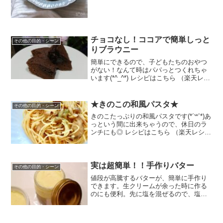
約30分 300円前後 材料米粉片栗粉塩きび
糖ベーキ...
チョコなし！ココアで簡単しっと
その他の目的・シーン
りブラウニー
簡単にできるので、子どもたちのおやつ
がない！なんて時はパパっとつくれちゃ
います(*^_^*) レシピはこちら （楽天レシ
ピ） 約30分 300円前後 材料ココア薄力粉
ベーキングパウダーバター(マーガリン)卵
みんなのレビュー
★きのこの和風パスタ★
その他の目的・シーン
きのこたっぷりの和風パスタです(*´꒳`*)あ
っという間に出来ちゃうので、休日のラ
ンチにも◎ レシピはこちら （楽天レシ
ピ） 約15分 指定なし 材料パスタ椎茸し
めじ長ネギニンニクバター★みりん★酒
★醤油★和風だしの素★黒胡椒みんなの
レビュ...
実は超簡単！！手作りバター
その他の目的・シーン
値段が高騰するバターが、簡単に手作り
できます。生クリームが余った時に作る
のにも便利。先に塩を混ぜるので、塩味
は薄めでも均一な味になりますよ。 レシ
ピはこちら （楽天レシピ） 約30分 300円
前後 材料動物性の生クリーム※乳脂肪分