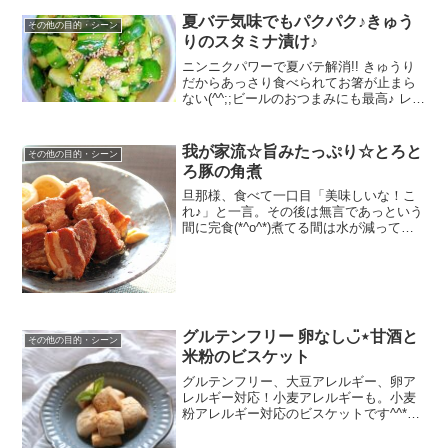
夏バテ気味でもパクパク♪きゅう
その他の目的・シーン
りのスタミナ漬け♪
ニンニクパワーで夏バテ解消!! きゅうり
だからあっさり食べられてお箸が止まら
ない(^^;;ビールのおつまみにも最高♪ レシ
ピはこちら （楽天レシピ） 約10分 100円
以下 材料きゅうり☆ぽん酢☆砂糖☆ごま
油☆ニンニクのすりおろしごまみんな...
我が家流☆旨みたっぷり☆とろと
その他の目的・シーン
ろ豚の角煮
旦那様、食べて一口目「美味しいな！こ
れ♪」と一言。その後は無言であっという
間に完食(*^o^*)煮てる間は水が減ってる
か確認くらいで意外と簡単ですよ～☆ レ
シピはこちら （楽天レシピ） 約1時間
500円前後 材料豚バラブロック肉酢☆し
ょう...
グルテンフリー 卵なし◡̈⋆甘酒と
その他の目的・シーン
米粉のビスケット
グルテンフリー、大豆アレルギー、卵ア
レルギー対応！小麦アレルギーも。小麦
粉アレルギー対応のビスケットです^^*ザ
クザクの米粉感はなく、さくほろな食感
です。 レシピはこちら （楽天レシピ）