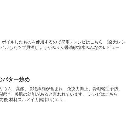
ボイルしたものを使用するので簡単♪ レシピはこちら （楽天レシ
 材料ボイルしたツブ貝酒しょうがみりん醤油砂糖水みんなのレビュー
のバター炒め
カリウム、葉酸、食物繊維が含まれ、免疫力向上、骨粗鬆症予防、
秘解消、美肌の効能があると言われています。 レシピはこちら
前後 材料スルメイカ(輪切り)エリ...