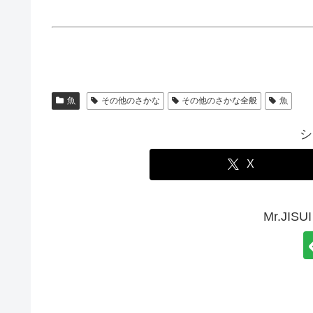
魚
その他のさかな
その他のさかな全般
魚
シ
X
Mr.JI