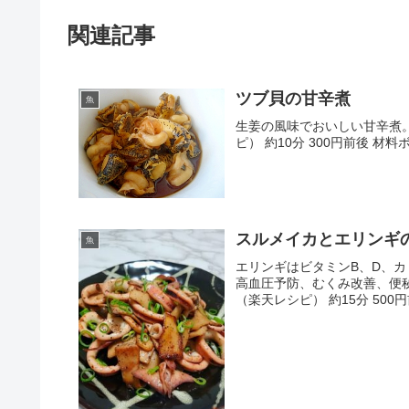
関連記事
ツブ貝の甘辛煮
魚
生姜の風味でおいしい甘辛煮。
ピ） 約10分 300円前後
スルメイカとエリンギ
魚
エリンギはビタミンB、D、
高血圧予防、むくみ改善、便
（楽天レシピ） 約15分 500円