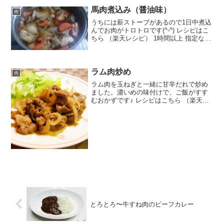
馬肉煮込み（醤油味）
肉
うちには薪ストーブがあるので1日中煮込
んでお肉がトロトロです(^-^) レシピはこ
ちら （楽天レシピ） 1時間以上 指定なし
材料馬肉切り落とし大根にんじん生姜水
料理酒醤油砂糖みんなのレビュー
ラム肉炒め
肉
ラム肉を玉ねぎと一緒に甘辛だれで炒め
ました。濃いめの味付けで、ご飯がすす
むおかずです♪ レシピはこちら （楽天レ
シピ） 約15分 300円前後 材料ラム肉（焼
肉用、薄切り）玉ねぎ塩、こしょう●しょ
うゆ●酒、砂糖●すりおろしにんにく、生
姜サラ...
とろとろ〜牛すね肉のビーフカレー