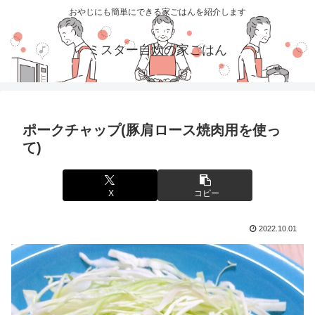
おやじにも簡単にできる家ごはんを紹介します
ミスター自炊の家ごはん
ポークチャップ(豚肩ロース焼肉用を使っ
て)
X
コピー
2022.10.01