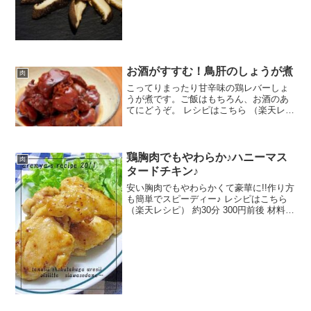
お酒がすすむ！鳥肝のしょうが煮
肉
こってりまったり甘辛味の鶏レバーしょ
うが煮です。ご飯はもちろん、お酒のあ
てにどうぞ。 レシピはこちら （楽天レシ
ピ） 約30分 300円前後 材料鳥肝しょうが
※水※酒※しょうゆ※砂糖※はちみつみ
んなのレビュー
鶏胸肉でもやわらか♪ハニーマス
肉
タードチキン♪
安い胸肉でもやわらかくて豪華に!!作り方
も簡単でスピーディー♪ レシピはこちら
（楽天レシピ） 約30分 300円前後 材料鶏
胸肉塩コショウ酒片栗粉サラダ油★しょ
うゆ★はちみつ★粒マスタード★水★サ
ラダ油みんなのレビュー