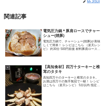
Mr.JISUI
関連記事
電気圧力鍋＊豚肩ロースでチャー
肉
シュー(焼豚)
電気圧力鍋で、チャーシュー(焼豚)が美味
しくて簡単！ レシピはこちら （楽天レシ
ピ） 約30分 500円前後 材料豚肩ロース肉
ネギの青い部分ショウガ(スライス)ニンニ
ク●醤油●みりん●酒●水●砂糖●ショウガの
すりおろしみんなのレビュー
【高知食材】四万十ターキーと椎
肉
茸のタタキ
高知四万十のターキーと椎茸のタタキ。
お酒は四万十の無手無冠で一献！ レシピ
はこちら （楽天レシピ） 5分以内 指定な
し 材料しいたけ四万十ターキー塩、黒胡
椒ポン酢みんなのレビュー