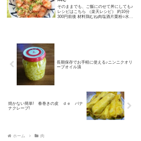
そのままでも、ご飯にのせて丼にしても♪
レシピはこちら （楽天レシピ） 約10分
300円前後 材料鶏むね肉塩酒片栗粉○水○
塩○鶏がらスープの素○黒胡椒長ネギいり
ごまごま油みんなのレビュー
長期保存でお手軽に使える♪ニンニクオリ
ーブオイル漬
焼かない簡単! 春巻きの皮 ｄｅ バナ
ナクレープ!
ホーム
肉