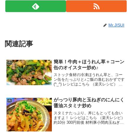
Mr.JISUI
関連記事
簡単！牛肉＋ほうれん草＋コーン
肉
缶のオイスター炒め♪
ストック食材の冷凍ほうれん草と、コー
ン缶をたっぷりと♪ご飯の進むおかずです
(^_^) レシピはこちら （楽天レシピ） 約
10分 指定なし 材料牛肉(薄切りor切り落
とし)○醤油○酒○コショウ○片栗粉冷凍ほ
うれん草コーン缶▲オイスターソース
がっつり豚肉と玉ねぎのにんにく
肉
▲...
醤油スタミナ炒め
スタミナたっぷり、丼にもとっても合い
ますよ！ レシピはこちら （楽天レシピ）
約10分 300円前後 材料豚小間肉玉ねぎ★
醤油★みりん★にんにくチューブ★酒細
ねぎみんなのレビュー