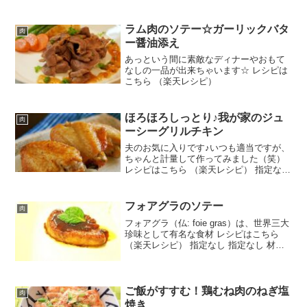
ラム肉のソテー☆ガーリックバタ
肉
ー醤油添え
あっという間に素敵なディナーやおもて
なしの一品が出来ちゃいます☆ レシピは
こちら （楽天レシピ）
ほろほろしっとり♪我が家のジュ
肉
ーシーグリルチキン
夫のお気に入りです♪いつも適当ですが、
ちゃんと計量して作ってみました（笑）
レシピはこちら （楽天レシピ） 指定なし
指定なし 材料手羽中 手羽先（or元）、
もも肉でも●しょうゆ●酒●しょうが汁●こ
しょう●塩ごま油みんなのレビュー
フォアグラのソテー
肉
フォアグラ（仏: foie gras）は、世界三大
珍味として有名な食材 レシピはこちら
（楽天レシピ） 指定なし 指定なし 材料
フォアグラバルサミコ酢醤油はちみつ塩
コショウみんなのレビュー
ご飯がすすむ！鶏むね肉のねぎ塩
肉
焼き