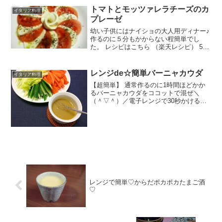
トマトとモッツァレラチーズのカ
イタリア料理
プレーゼ
幼い子供にはナイショの大人用ディナー♪
作るのに５分もかからない程簡単でし
た。 レシピはこちら （楽天レシピ） 5分
以内 500円前後 材料トマト（やや大き
め）モッツァレラチーズ☆オリーブオイ
ル☆塩コショウ☆乾燥バジルみんなのレ
レンジde☆簡単バーニャカウダ
イタリア料理
ビュー
【超簡単】 通常作るのに1時間ほどかか
るバーニャカウダをココットで混ぜ＼
（＾▽＾）／電子レンジで30秒かけるだ
け！ドレッシング感覚で作れちゃう！ レ
シピはこちら （楽天レシピ） 5分以内
100円以下 材料アンチョビソース（キュ
ーピー）オリ...
レンジで簡単♡からだポカポカたまご酒
♡