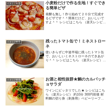
小麦粉だけで作る生地！すぐでき
オイルガーリッ...
イタリア料理
る簡単ピザ
発酵も無し！作り始めて２０分で完成す
るピザです＾＾簡単だけど、おいしいで
すよ＾＾ レシピはこちら （楽天レシピ）
約30分 300円前後 材料○小麦粉○水○オリ
ーブオイル○塩○砂糖ケチャップ玉ねぎウ
ィンナーミニトマトピザ用チーズみんな
のレビ...
残ったトマト缶で！ミネストロー
イタリア料理
ネ
使いきらずに中途半端に残ったトマト缶
で、おいしいミネストローネのできあが
り＾＾ レシピはこちら （楽天レシピ）
約15分 指定なし 材料トマト缶水固形コン
ソメ玉ねぎ人参じゃがいもキャベツ塩胡
椒みんなのレビュー
お酒と相性抜群★鯛のカルパッチ
イタリア料理
ョサラダ
ワインにピッタリでした★ レシピはこち
ら （楽天レシピ） 約10分 300円前後 材
料鯛の切り身（刺身用）ベビーリーフミ
ニトマトオリーブオイルレモン汁クレイ
ジーソルトみんなのレビュー