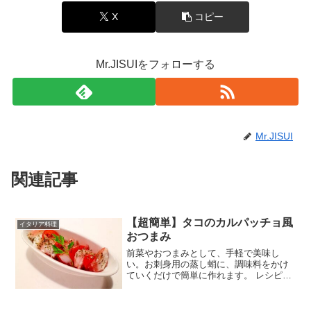
X
コピー
Mr.JISUIをフォローする
Mr.JISUI
関連記事
【超簡単】タコのカルパッチョ風
イタリア料理
おつまみ
前菜やおつまみとして、手軽で美味し
い。お刺身用の蒸し蛸に、調味料をかけ
ていくだけで簡単に作れます。 レシピは
こちら （楽天レシピ） 5分以内 100円以
下 材料生タコもしくは蒸し蛸・お刺身用
ミニトマトエキストラバージンオリーブ