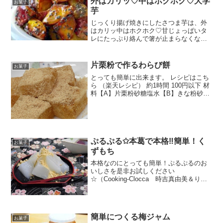
外はカリッ♡中はホクホク♡大学
お菓子
芋
じっくり揚げ焼きにしたさつま芋は、外
はカリッ中はホクホク♡甘じょっぱいタ
レにたっぷり絡んで箸が止まらなくなり
ます(*´꒳`*) レシピはこちら （楽天レシ
ピ） 約15分 100円以下 材料さつま芋サラ
ダ油炒りごま★砂糖★みりん★酒★醤油
片栗粉で作るわらび餅
お菓子
みん...
とっても簡単に出来ます。 レシピはこち
ら （楽天レシピ） 約1時間 100円以下 材
料【A】片栗粉砂糖塩水【B】きな粉砂糖
みんなのレビュー
ぷるぷる✩本葛で本格‼簡単！く
お菓子
ずもち
本格なのにとっても簡単！ぷるぷるのお
いしさを是非お試しください
☆（Cooking-Clocca 時吉真由美＆りえ
か） レシピはこちら （楽天レシピ） 指
定なし 指定なし 材料本葛砂糖水黒蜜きな
粉みんなのレビュー
簡単につくる梅ジャム
お菓子