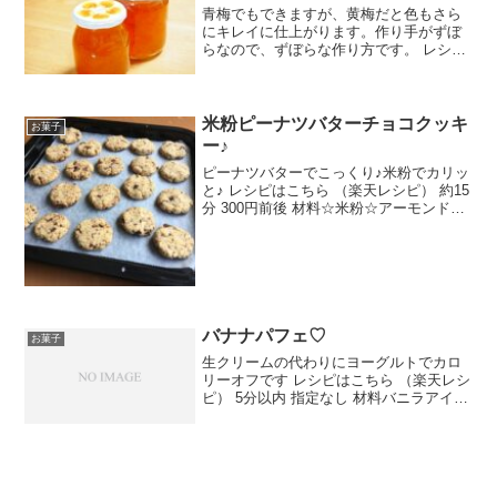
青梅でもできますが、黄梅だと色もさら
にキレイに仕上がります。作り手がずぼ
らなので、ずぼらな作り方です。 レシピ
はこちら （楽天レシピ）
米粉ピーナツバターチョコクッキ
お菓子
ー♪
ピーナツバターでこっくり♪米粉でカリッ
と♪ レシピはこちら （楽天レシピ） 約15
分 300円前後 材料☆米粉☆アーモンドパ
ウダー☆塩☆きび砂糖米油ピーナツバタ
ー豆乳チョコレートみんなのレビュー
バナナパフェ♡
お菓子
生クリームの代わりにヨーグルトでカロ
リーオフです レシピはこちら （楽天レシ
ピ） 5分以内 指定なし 材料バニラアイス
きな粉ヨーグルトはちみつバナナみんな
のレビュー