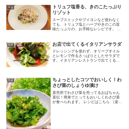
トリュフ塩香る、きのこたっぷり
野菜
リゾット
スープストックやブイヨンなど使わなく
ても、トリュフ塩とハーブやきのこの旨
味たっぷりの、お手軽なレシピです。 レ
シピはこちら （楽天レシピ） 約30分 300
円前後 材料米水ローリエ舞茸しめじエリ
ンギイタリアンパセリトリュフ塩(あれば)
お店で出てくるイタリアンサラダ
野菜
パルミ...
ドレッシングを使わず、オリーブオイル
とレモンで作るさっぱりとしたサラダで
す。イタリアンレストランで出てくる味
を再現しました。 レシピはこちら （楽天
レシピ） 5分以内 300円前後 材料ベビー
リーフミックスミニトマトEVオリーブオ
イルレモン...
ちょっとしたコツでおいしく！わ
野菜
さび菜のしょうゆ漬け
直売所でわさび菜を売ってるおばちゃん
直伝！簡単でとってもおいしくわさび菜
が食べられます。 レシピはこちら （楽天
レシピ） 1時間以上 300円前後 材料わさ
び菜しょうゆ、みりんみんなのレビュー