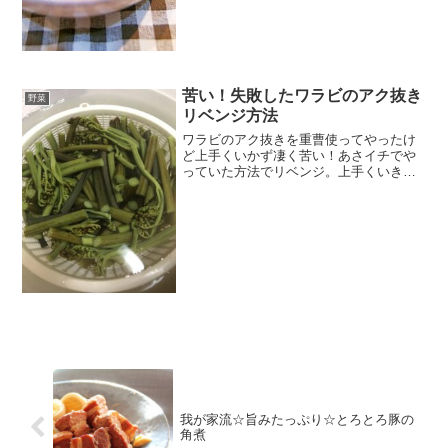
苦い！失敗したワラビのアク抜き
野菜
リベンジ方法
ワラビのアク抜きを重曹使ってやったけ
ど上手くいかず凄く苦い！あさイチでや
っていた方法でリベンジ。上手くいきま
した！ レシピはこちら （楽天レシピ） 5
分以内 300円前後 材料ワラビ水小麦粉塩
みんなのレビュー
我が家流☆旨みたっぷり☆とろとろ豚の
角煮