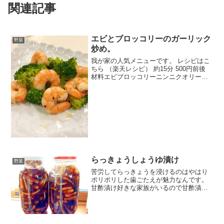
関連記事
エビとブロッコリーのガーリック
野菜
炒め。
我が家の人気メニューです。 レシピはこ
ちら （楽天レシピ） 約15分 500円前後
材料エビブロッコリーニンニクオリーブ
オイル塩胡椒片栗粉酒みんなのレビュー
らっきょうしょうゆ漬け
野菜
苦労してらっきょうを浸けるのはやはり
ポリポリした歯ごたえが魅力なんです。
甘酢漬け好きな家族がいるので甘酢漬け
も作りましたが、私はしょう油や味噌漬
けが好き！です。 レシピはこちら （楽天
レシピ） 1時間以上 500円前後 材料らっ
きょうしょう...