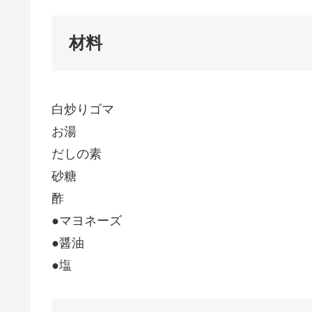
材料
白炒りゴマ
お湯
だしの素
砂糖
酢
●マヨネーズ
●醤油
●塩