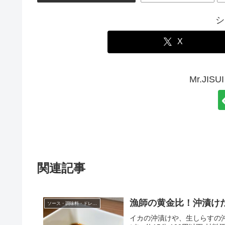
シ
X
Mr.JI
関連記事
漁師の黄金比！沖漬け
ソース・調味料・ドレッシング
イカの沖漬けや、生しらすの