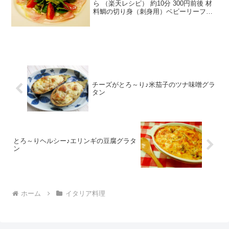
ら （楽天レシピ） 約10分 300円前後 材
料鯛の切り身（刺身用）ベビーリーフミ
ニトマトオリーブオイルレモン汁クレイ
ジーソルトみんなのレビュー
チーズがとろ～り♪米茄子のツナ味噌グラ
タン
とろ～りヘルシー♪エリンギの豆腐グラタ
ン
ホーム
イタリア料理