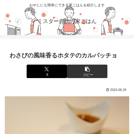
おやじにも簡単にできる家ごはんを紹介します
ミスター自炊の家ごはん
わさびの風味香るホタテのカルパッチョ
X
コピー
2024.06.29