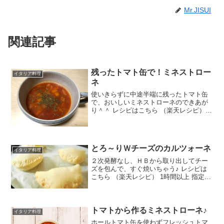
Mr.JISUI
関連記事
残ったトマト缶で！ミネストロー
イタリア料理
ネ
使いきらずに中途半端に残ったトマト缶
で、おいしいミネストローネのできあが
り＾＾ レシピはこちら （楽天レシピ）
約15分 指定なし 材料トマト缶水固形コン
ソメ玉ねぎ人参じゃがいもキャベツ塩胡
椒みんなのレビュー
とろ～りＷチーズのカルツォーネ
イタリア料理
２次発酵なし、ＨＢから取り出してチー
ズを包んで、すぐ焼いちゃう♪ レシピは
こちら （楽天レシピ） 1時間以上 指定な
し 材料カルツォーネの生地スライスチー
ズピザ用チーズマジックペッパーソルト
みんなのレビュー
トマトから作るミネストローネ♪
イタリア料理
ホールトマト缶を使わずフレッシュトマ