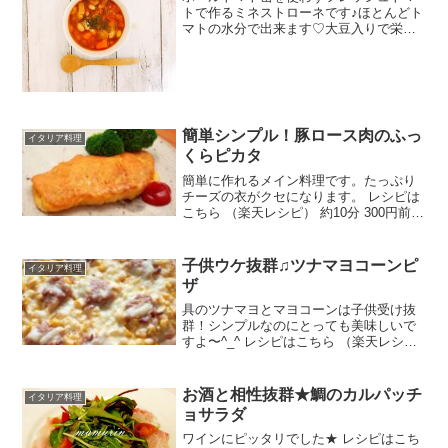
トで作るミネストローネです♪ほとんどト
マトの水分で出来ます♡大豆入りで栄養
満点！朝食にも(^^) レシピはこちら （楽
天レシピ） 約30分 300円前後 材料オリー
ブオイルにんにく人参玉ねぎバタートマ
トウ...
簡単シンプル！豚ロース肉のふっ
イタリア料理
くらピカタ
簡単に作れるメイン料理です。たっぷり
チーズの衣がクセになります。 レシピは
こちら （楽天レシピ） 約10分 300円前後
材料豚ロース肉（とんかつ用）パルメザ
ンチーズ（粉）卵小麦粉塩こしょうオリ
ーブオイルみんなのレビュー
子供ウケ抜群♫ツナマヨコーンピ
イタリア料理
ザ
具のツナマヨとマヨコーンは子供受け抜
群！シンプルなのにとっても美味しいで
すよ〜^_^ レシピはこちら （楽天レシ
ピ） 約30分 300円前後 材料お好みのピザ
生地玉ねぎピザ用チーズツナ缶☆マヨネ
ーズ☆砂糖☆めんつゆホールコーン(缶
お酒と相性抜群★鯛のカルパッチ
イタリア料理
詰)◎マヨ...
ョサラダ
ワインにピッタリでした★ レシピはこち