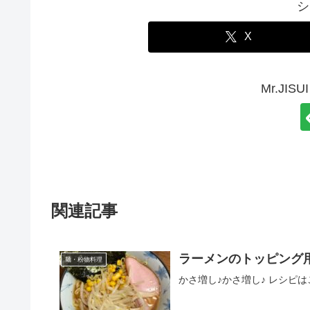
シ
X
Mr.JI
関連記事
ラーメンのトッピング
麺・粉物料理
かさ増し♪かさ増し♪ レシピ