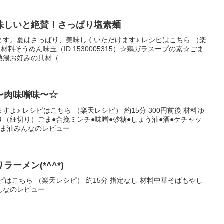
味しいと絶賛！さっぱり塩素麺
す。夏はさっぱり、美味しくいただけます♪ レシピはこちら （楽
下 材料そうめん味玉（ID:1530005315）☆鶏ガラスープの素☆ごま
湯お好みの具材（...
〜肉味噌味〜☆
よ♪ レシピはこちら （楽天レシピ） 約15分 300円前後 材料ゆ
（細切り）ごま●合挽ミンチ●味噌●砂糖●しょう油●酒●ケチャッ
ごま油みんなのレビュー
ーメン(*^^*)
ピはこちら （楽天レシピ） 約15分 指定なし 材料中華そばもやし
んなのレビュー