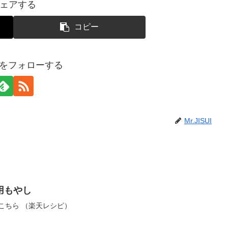
ェアする
コピー
SUIをフォローする
Mr.JISUI
用もやし
はこちら （楽天レシピ）