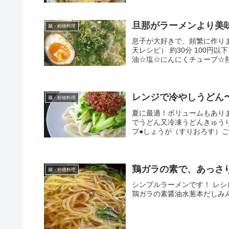
旦那がラーメンより美
麺・粉物料理
息子が大好きで、頻繁に作りま
天レシピ） 約30分 100円以
油☆塩☆にんにくチューブ☆熱
レンジで冷やしうどん
麺・粉物料理
夏に最適！ボリュームもあります
でうどん又冷凍うどんきゅうり
プ●しょうが（すりおろす）
鶏ガラの素で、あっさりラ
麺・粉物料理
シンプルラーメンです！ レシ
鶏ガラの素醤油水葱本だしみ