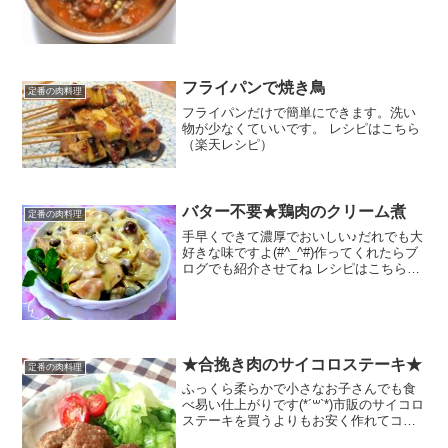
ブラックペッパー乾燥バジルにんにくチ
ューブみんなのレビュー
フライパンで焼き鳥
定番の肉料理
フライパンだけで簡単にできます。洗い
物が少なくていいです。 レシピはこちら
（楽天レシピ）
バター不要★鶏肉のクリーム煮
定番の肉料理
手早くできて濃厚でおいしい♪だれでも大
好きな味ですよ(#^_^#)作ってくれたらブ
ログでも紹介させてね レシピはこちら
（楽天レシピ） 約30分 500円前後 材料鶏
もも肉ぶなしめじ玉葱牛乳固形コンソメ
塩コショウ小麦粉オリーブオイル(サラ
ダ...
★合挽き肉のサイコロステーキ★
定番の肉料理
ふっくら柔らかで小さなお子さんでも食
べ易い仕上がりです(*´꒳`*)市販のサイコロ
ステーキを買うよりもお安く作れてコス
パも◎ レシピはこちら （楽天レシピ）