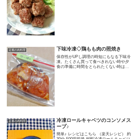
約30分 300円前後 材料合挽き肉◎片栗粉
◎塩◎ブラックペッパーサラダ油★ブラ
ッ...
下味冷凍◇鶏もも肉の照焼き
定番の肉料理
保存性がUPし調理の時短にもなる下味冷
凍。たくさん買って食べきれない時や夕
食の準備に時間をとられたくない時はと
っても便利。調味液、漬けだれも多種多
様です（＾＾） レシピはこちら （楽天レ
シピ） 5分以内 指定なし 材料鶏もも肉○
酒○しょうゆ...
冷凍ロールキャベツのコンソメス
定番の肉料理
ープ♪
簡単♪ レシピはこちら （楽天レシピ） 約
30分 500円前後 材料冷凍ロールキャベツ