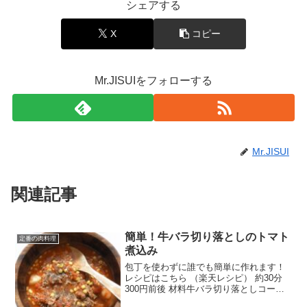
シェアする
X
コピー
Mr.JISUIをフォローする
Mr.JISUI
関連記事
簡単！牛バラ切り落としのトマト
定番の肉料理
煮込み
包丁を使わずに誰でも簡単に作れます！
レシピはこちら （楽天レシピ） 約30分
300円前後 材料牛バラ切り落としコーン
トマト缶コンソメ（顆粒）塩胡椒水醤油