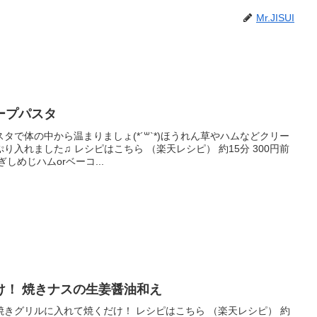
Mr.JISUI
ープパスタ
タで体の中から温まりましょ(*´꒳`*)ほうれん草やハムなどクリー
入れました♫ レシピはこちら （楽天レシピ） 約15分 300円前
しめじハムorベーコ...
け！ 焼きナスの生姜醤油和え
きグリルに入れて焼くだけ！ レシピはこちら （楽天レシピ） 約