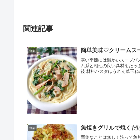
関連記事
簡単美味♡クリームス
野菜
寒い季節には温かいスープパス
ム系と相性の良い具材をたっぷり
後 材料パスタほうれん草玉ねぎ
魚焼きグリルで焼くだ
野菜
面倒なことは無し！洗って魚焼