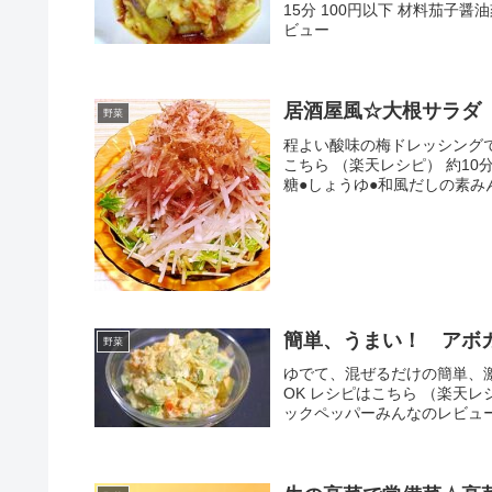
15分 100円以下 材料茄
ビュー
居酒屋風☆大根サラダ
野菜
程よい酸味の梅ドレッシングで
こちら （楽天レシピ） 約10
糖●しょうゆ●和風だしの素み
簡単、うまい！ アボ
野菜
ゆでて、混ぜるだけの簡単、
OK レシピはこちら （楽天レ
ックペッパーみんなのレビュ