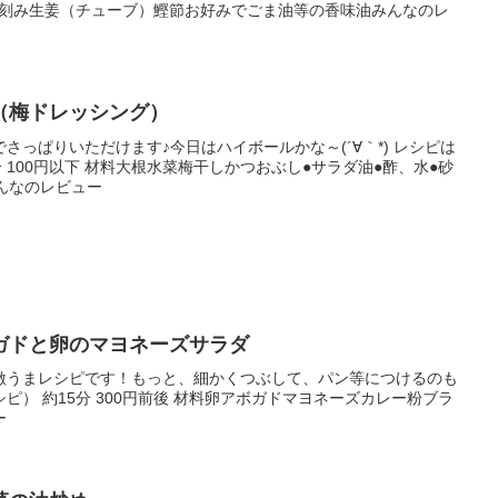
子醤油刻み生姜（チューブ）鰹節お好みでごま油等の香味油みんなのレ
（梅ドレッシング）
さっぱりいただけます♪今日はハイボールかな～(´∀｀*) レシピは
分 100円以下 材料大根水菜梅干しかつおぶし●サラダ油●酢、水●砂
んなのレビュー
ガドと卵のマヨネーズサラダ
激うまレシピです！もっと、細かくつぶして、パン等につけるのも
シピ） 約15分 300円前後 材料卵アボガドマヨネーズカレー粉ブラ
ー