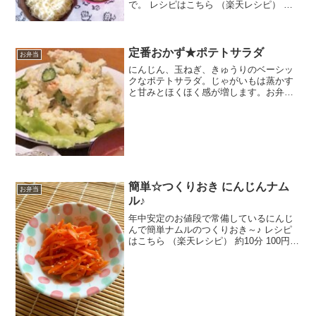
で。 レシピはこちら （楽天レシピ） 指
定なし 指定なし 材料そうめん水菜茗荷し
そツナ缶（缶汁ごと）めんつゆ付け合わ
せおかずにゆで玉子みんなのレビュー
定番おかず★ポテトサラダ
お弁当
にんじん、玉ねぎ、きゅうりのベーシッ
クなポテトサラダ。じゃがいもは蒸かす
と甘みとほくほく感が増します。お弁当
のおかずに。 レシピはこちら （楽天レシ
ピ） 約30分 500円前後 材料じゃがいもに
んじん玉ねぎきゅうり酢マヨネーズ牛乳
砂糖塩こし...
簡単☆つくりおき にんじんナム
お弁当
ル♪
年中安定のお値段で常備しているにんじ
んで簡単ナムルのつくりおき～♪ レシピ
はこちら （楽天レシピ） 約10分 100円以
下 材料にんじん☆ゴマ油☆ごま☆しょう
油☆塩☆砂糖みんなのレビュー