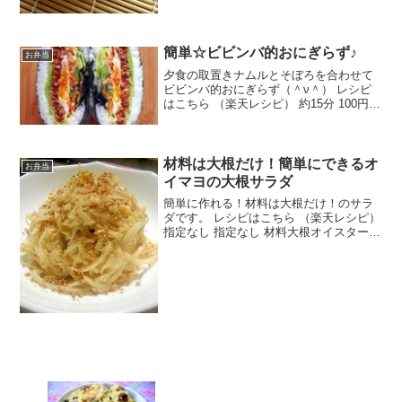
簡単☆ビビンバ的おにぎらず♪
お弁当
夕食の取置きナムルとそぼろを合わせて
ビビンバ的おにぎらず（＾ν＾） レシピ
はこちら （楽天レシピ） 約15分 100円以
下 材料ごはん海苔豚ひき肉たまごレタス
ナムルマヨネーズ☆しょうゆ・みりん・
さとう☆酒塩コショウサラダ油みんなの
レビュー
材料は大根だけ！簡単にできるオ
お弁当
イマヨの大根サラダ
簡単に作れる！材料は大根だけ！のサラ
ダです。 レシピはこちら （楽天レシピ）
指定なし 指定なし 材料大根オイスターソ
ースマヨネーズゴマ、きざみネギ、かつ
おぶしなどみんなのレビュー