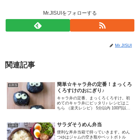
Mr.JISUIをフォローする
Mr.JISUI
関連記事
簡単☆キャラ弁の定番！まっくろ
お弁当
くろすけのおにぎり♪
キャラ弁の定番、まっくろくろすけ。初
めてのキャラ弁にピッタリ♪ レシピはこ
ちら （楽天レシピ） 5分以内 100円以下
材料ごはん海苔切れてるチーズ塩みんな
のレビュー
サラダそうめん弁当
お弁当
便利な丼弁当箱で持っていきます。めん
つゆはジャムの空き瓶やペットボトル