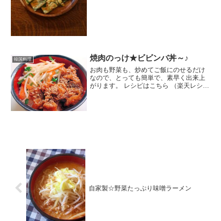
焼肉のっけ★ビビンバ丼～♪
韓国料理
お肉も野菜も、炒めてご飯にのせるだけ
なので、とっても簡単で、素早く出来上
がります。 レシピはこちら （楽天レシ
ピ） 指定なし 指定なし 材料牛ばら薄切
り肉焼肉のタレもやしにらさとう塩ごま
油おろしニンニク白ごまみんなのレビュ
ー
自家製☆野菜たっぷり味噌ラーメン