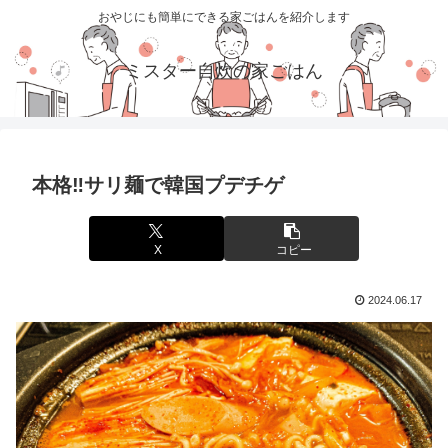
おやじにも簡単にできる家ごはんを紹介します
ミスター自炊の家ごはん
本格‼サリ麺で韓国プデチゲ
X
コピー
2024.06.17