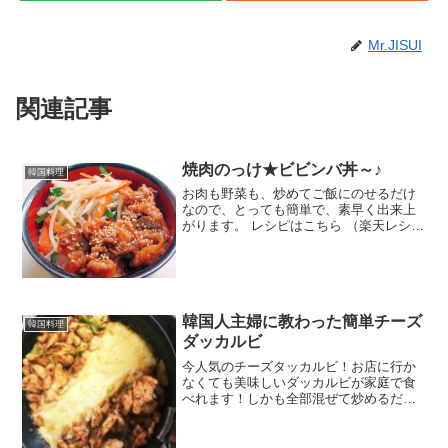
Mr.JISUI
関連記事
焼肉のっけ★ビビンバ丼～♪
韓国料理
お肉も野菜も、炒めてご飯にのせるだけ
なので、とっても簡単で、素早く出来上
がります。 レシピはこちら （楽天レシ
ピ） 指定なし 指定なし 材料牛ばら薄切
り肉焼肉のタレもやしにらさとう塩ごま
油おろしニンニク白ごまみんなのレビュ
ー
韓国人主婦に教わった簡単チーズ
韓国料理
ダッカルビ
今人気のチーズタッカルビ！お店に行か
なくても美味しいダッカルビが家庭で食
べれます！しかも全部混ぜて炒めるだけ
超簡単！ レシピはこちら （楽天レシピ）
約30分 指定なし 材料鶏肉キャベツ☆コチ
ュジャン☆醤油☆酒☆粉唐辛子☆砂糖☆