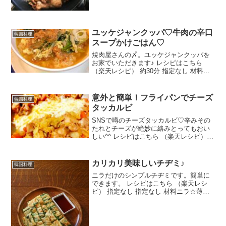
おろし生姜チ...
ユッケジャンクッパ♡牛肉の辛口
韓国料理
スープかけごはん♡
焼肉屋さんの〆。ユッケジャンクッパを
お家でいただきます♪ レシピはこちら
（楽天レシピ） 約30分 指定なし 材料牛
肉(焼き肉用or切り落とし)◇醤油◇塩◇砂
糖◇ごま油◇にんにく(すりおろし)◇コチ
ュジャンビーフコンソメ (牛だしの素)水
意外と簡単！フライパンでチーズ
韓国料理
小...
タッカルビ
SNSで噂のチーズタッカルビ♡辛みその
たれとチーズが絶妙に絡みとってもおい
しい^^ レシピはこちら （楽天レシピ）
約30分 指定なし 材料鶏もも肉キャベツじ
ゃがいもにんじん玉ねぎ●コチュジャン●
しょうゆ●酒●砂糖●おろにしょうが●おろ
カリカリ美味しいチヂミ♪
韓国料理
しに...
ニラだけのシンプルチヂミです。簡単に
できます。 レシピはこちら （楽天レシ
ピ） 指定なし 指定なし 材料ニラ☆薄力
粉☆片栗粉☆卵☆水☆塩☆ダシの素☆ゴ
マ油ポン酢みんなのレビュー