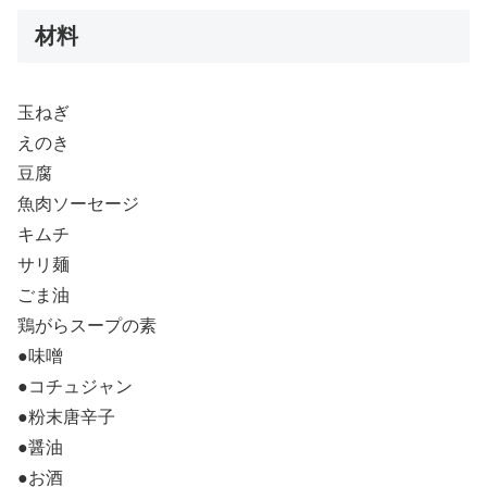
材料
玉ねぎ
えのき
豆腐
魚肉ソーセージ
キムチ
サリ麺
ごま油
鶏がらスープの素
●味噌
●コチュジャン
●粉末唐辛子
●醤油
●お酒