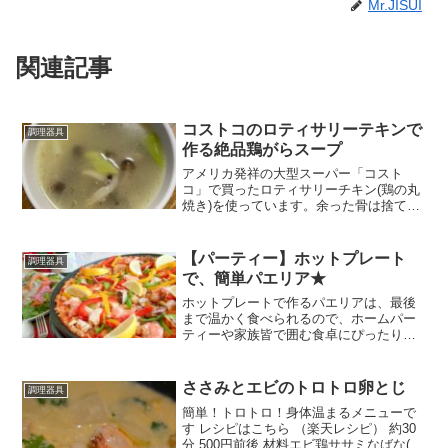
Mr.JISUI
関連記事
コストコのロティサリーテキンで
調理器具
作る絶品鶏がらスープ
アメリカ発祥の大型スーパー「コスト
コ」で買ったロティサリーチキン(鶏の丸
焼き)を使っています。余った骨は捨て
ず、出汁をとると美味しい鶏ガラスープ
ができます。 レシピはこちら （楽天レシ
ピ） 約30分 1,000円前後 材料コストコの
【パーティー】ホットプレート
調理器具
ロティサ...
で、簡単パエリア★
ホットプレートで作るパエリアは、最後
まで温かく食べられるので、ホームパー
ティーや家族皆で囲む食卓にぴったりで
す♪^-^ レシピはこちら （楽天レシピ） 約
1時間 1,000円前後 材料米タマネギニンニ
クオリーブオイル(米炒め用)オリーブオ
ささみとエビのトロトロ卵とじ
調理器具
イ...
簡単！トロトロ！身体温まるメニューで
す レシピはこちら （楽天レシピ） 約30
分 500円前後 材料エビ鶏ササミなばな(ほ