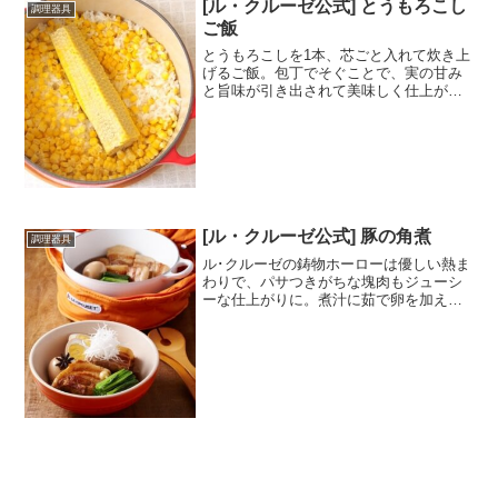
[ル・クルーゼ公式] とうもろこし
調理器具
ご飯
とうもろこしを1本、芯ごと入れて炊き上
げるご飯。包丁でそぐことで、実の甘み
と旨味が引き出されて美味しく仕上がり
ます。 レシピはこちら （楽天レシピ）
約1時間 300円前後 材料とうもろこし米
水塩酒バターみんなのレビュー
[ル・クルーゼ公式] 豚の角煮
調理器具
ル･クルーゼの鋳物ホーローは優しい熱ま
わりで、パサつきがちな塊肉もジューシ
ーな仕上がりに。煮汁に茹で卵を加えて
作る、煮卵を添えていただきます。 レシ
ピはこちら （楽天レシピ） 1時間以上
1,000円前後 材料豚ばら肉(ブロック)しょ
うが白...