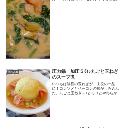
うれん草でも可)大根塩コショウ鶏がらス
ープの素卵片栗粉味の素みんなのレビュ
ー
圧力鍋 加圧５分♪丸ごと玉ねぎ
調理器具
のスープ煮
いつもは脇役の玉ねぎが、主役の一品
に！コンソメとベーコンの味がしみ込ん
だ、丸ごと玉ねぎ～♪とろりとやわらか
く、つるんと皮がむけ、楽しい～♪ レシ
ピはこちら （楽天レシピ） 指定なし 指
定なし 材料玉ねぎベーコンサラダ油A.水
A.コンソメスー...