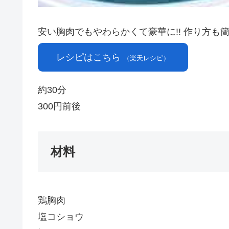
安い胸肉でもやわらかくて豪華に!! 作り方も
レシピはこちら
（楽天レシピ）
約30分
300円前後
材料
鶏胸肉
塩コショウ