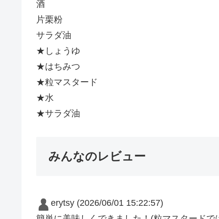
酒
片栗粉
サラダ油
★しょうゆ
★はちみつ
★粒マスタード
★水
★サラダ油
みんなのレビュー
erytsy
(2026/06/01 15:22:57)
簡単に美味しくできました！(粒マスタードで