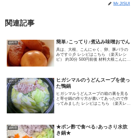
Mr.JISUI
関連記事
簡単♪こってり♪煮込み味噌おでん
鍋料理
具は、大根、こんにゃく、卵、豚バラの
みです☆彡 レシピはこちら （楽天レシ
ピ） 約30分 500円前後 材料大根こんにゃ
く卵豚バラ肉★赤味噌★砂糖★みりん★
醤油★酒だしの素水みんなのレビュー
ヒガシマルのうどんスープを使っ
鍋料理
た鴨鍋
ヒガシマルうどんスープの箱の裏を見る
と寄せ鍋の作り方が書いてあったので作
ってみました レシピはこちら （楽天レシ
ピ） 指定なし 指定なし 材料鴨ロースヒ
ガシマルうどんスープ白菜水菜えのきね
ぎ水みんなのレビュー
★ポン酢で食べる♪あっさり水炊
鍋料理
き鍋★