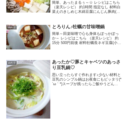
簡単、あったまるぅ～☆ レシピはこちら
（楽天レシピ） 約1時間 指定なし 材料白
菜えのきしめじ木綿豆腐にんじん豚肉(し
ゃぶしゃぶ用)昆布水ポン酢みんなのレビ
ュー
とろりん♪牡蠣の甘味噌鍋
鍋料理
簡単～田楽味噌で心も身体もぽっかぽっ
か～ レシピはこちら （楽天レシピ） 約
15分 500円前後 材料牡蠣長ネギ豆腐(小）
生椎茸えのき茸水田楽味噌醤油みんなの
レビュー
あったか♡豚とキャベツのあっさ
鍋料理
り豆乳鍋♡
思い立ったらすぐ作れます♪少ない材料と
豆乳のシンプル鍋はお夜食にもピッタリ(*
´ω｀*)スープが残ったらご飯やうどんで
締めまで楽しめます♪ レシピはこちら
（楽天レシピ） 約15分 500円前後 材料豚
バラ肉キャベツ白ネギにんにく水豆乳ほ
ん...