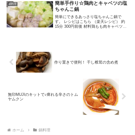
簡単手作り☆鶏肉とキャベツの塩
鍋料理
ちゃんこ鍋
簡単にできるあっさり塩ちゃんこ鍋で
す。 レシピはこちら （楽天レシピ） 約
15分 300円前後 材料鶏もも肉キャベツ豆
腐☆鶏ガラスープの素☆塩☆ごま油☆に
んにく（チューブ入り）☆水みんなのレ
ビュー
作り置きで便利！ 干し椎茸の含め煮
無印MUJIのキットで♪痺れる辛さのトム
ヤムクン
ホーム
鍋料理