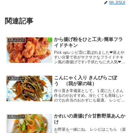
Mr.JISUI
関連記事
から揚げ粉をひと工夫♪簡単フラ
人気メニュー
イドチキン
Pick upレシピ⑤に選ばれました❤覚えや
すい分量で衣がサクサクなフライドチキ
ン風の唐揚げです♪子供たちに大人気❤運
動会等のお弁当はいつもこの唐揚げです♪
レシピはこちら （楽天レシピ） 約30分
500円前後 材料鶏肉（もも・胸・手羽
こんにゃく入り きんぴらごぼ
人気メニュー
元...
う （我が家の味）
作り置き常備菜として、１度にたくさん
作るのがおすすめ。冷たくても美味しい
のでお弁当のおかずにも最適。 レシピは
こちら （楽天レシピ） 指定なし 指定な
し 材料こんにゃくごぼう人参しょうゆ酒
砂糖みりん七味唐辛子ごまだし汁サラダ
かれいの唐揚げ☆甘酢野菜あんか
人気メニュー
油みんなのレビュ...
け
お野菜も一緒にね。 レシピはこちら （楽