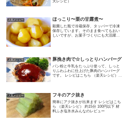
天レシピ）
ほっこり〜栗の甘露煮〜
人気メニュー
殺菌した瓶で冷蔵保存、タッパーで冷凍
保存しています。そのまま食べてもおい
しいですが、お菓子づくりにも大活躍で
す！ レシピはこちら （楽天レシピ） 指
定なし 指定なし 材料栗水砂糖みりん塩
（あれば）クチナシの実みんなのレビュ
ー
豚挽き肉で☆しっとりハンバーグ
人気メニュー
パン粉と牛乳をたっぷり使って、しっと
りふわふわに仕上げた豚肉のハンバーグ
です。 レシピはこちら （楽天レシピ）
約30分 300円前後 材料豚挽き肉玉ねぎ☆
パン粉☆牛乳☆卵☆塩こしょうハンバー
グソース↑ID：1770021012サラダ油み
ん...
フキのアク抜き
人気メニュー
簡単にアク抜きが出来ます レシピはこち
ら （楽天レシピ） 約15分 100円以下 材
料ふき塩氷水みんなのレビュー