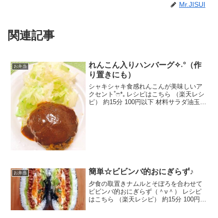
Mr.JISUI
関連記事
れんこん入りハンバーグ✧˖°（作
お弁当
り置きにも）
シャキシャキ食感れんこんが美味しいア
クセント‎˚ෆ*₊ レシピはこちら （楽天レシ
ピ） 約15分 100円以下 材料サラダ油玉ね
ぎ※みじん切り♡パン粉、牛乳☆れんこ
ん※みじん切り☆卵牛豚ミンチみんなの
レビュー
簡単☆ビビンバ的おにぎらず♪
お弁当
夕食の取置きナムルとそぼろを合わせて
ビビンバ的おにぎらず（＾ν＾） レシピ
はこちら （楽天レシピ） 約15分 100円以
下 材料ごはん海苔豚ひき肉たまごレタス
ナムルマヨネーズ☆しょうゆ・みりん・