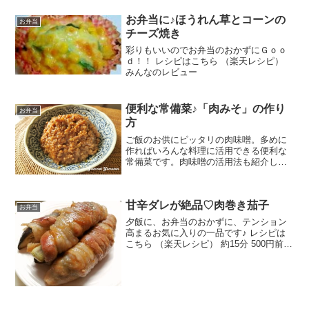
さとう☆酒塩コショウサラダ油みんなの
レビュー
お弁当に♪ほうれん草とコーンの
お弁当
チーズ焼き
彩りもいいのでお弁当のおかずにＧｏｏ
ｄ！！ レシピはこちら （楽天レシピ）
みんなのレビュー
便利な常備菜♪「肉みそ」の作り
お弁当
方
ご飯のお供にピッタリの肉味噌。多めに
作ればいろんな料理に活用できる便利な
常備菜です。肉味噌の活用法も紹介して
います。 レシピはこちら （楽天レシピ）
約15分 指定なし 材料豚ひき肉ねぎにんに
く、しょうがくるみ・アーモンドなど
甘辛ダレが絶品♡肉巻き茄子
（あれば）☆み...
お弁当
夕飯に、お弁当のおかずに、テンション
高まるお気に入りの一品です♪ レシピは
こちら （楽天レシピ） 約15分 500円前後
材料茄子豚バラ薄切り片栗粉○醤油○砂糖
○みりん○酒みんなのレビュー