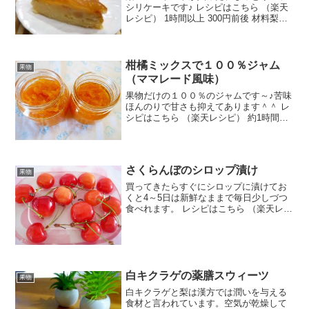
シリケーキです♪ レシピはこちら （楽天
レシピ） 1時間以上 300円前後 材料梨☆
砂糖☆水☆レモン汁マーガリン砂糖卵豆
乳or牛乳薄力粉ベーキングパウダーサラ
ダ油orマーガリン(炊飯器に塗る)みんなの
レビ...
柑橘ミックスで１００％ジャム
果物
（ママレード風味）
果物だけの１００％のジャムです～♪苦味
ほんのりで甘さも抑えてあります＾＾ レ
シピはこちら （楽天レシピ） 約1時間
500円前後 材料甘夏伊予柑不知火グラニ
ュー糖ポッカレモンみんなのレビュー
さくらんぼのシロップ漬け
果物
買ってきたらすぐにシロップに漬けてお
くと4～5日は新鮮なままで毎日少しづつ
食べれます。 レシピはこちら （楽天レシ
ピ） 5分以内 300円前後 材料さくらんぼ
A水A砂糖みんなのレビュー
白キクラゲの薬膳スウィーツ
果物
白キクラゲと梨は漢方では潤いを与える
食材と言われています。空気が乾燥して