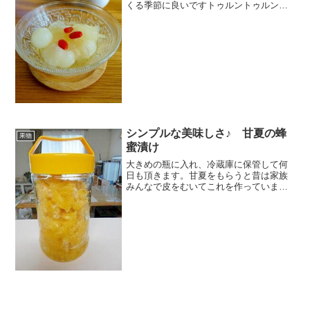
くる季節に良いですトゥルントゥルンの
白キクラゲがゼリーみたいで美味しいで
すよ♪ レシピはこちら （楽天レシピ） 約
1時間 500円前後 材料白キクラゲ龍眼の
缶詰（ミカン...
シンプルな美味しさ♪ 甘夏の蜂
果物
蜜漬け
大きめの瓶に入れ、冷蔵庫に保管して何
日も頂きます。甘夏をもらうと昔は家族
みんなで皮をむいてこれを作っていまし
た(笑) レシピはこちら （楽天レシピ） 約
30分 指定なし 材料甘夏ハチミツ※砂糖
（ハチミツがない時用）みんなのレビュ
ー