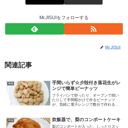
Mr.JISUIをフォローする
Mr.JISUI
関連記事
手間いらず☆彡殻付き落花生がレ
果物
ンジで簡単ピーナッツ
フライパンで炒ったり、オーブンで焼い
たりして手間暇かけて作るピーナッツ
が、気軽に電子レンジで数分で作れる！
お手軽レシピです。調理前の殻むきも、
塩水も不要です。 レシピはこちら （楽天
レシピ） 5分以内 指定なし 材料殻付き落
炊飯器で、梨のコンポートケーキ
果物
花生（天日乾燥済...
梨のコンポートが入った、しっとりズッ