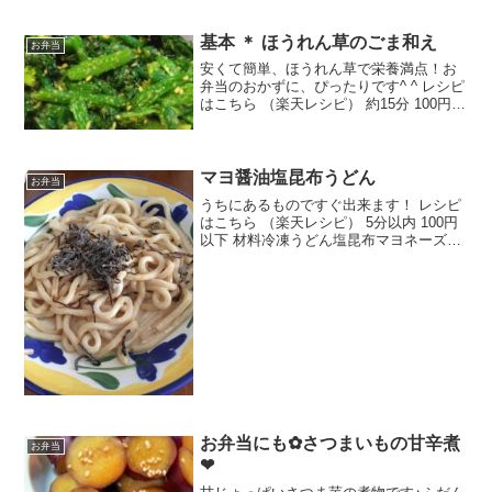
(o^^o) レシピはこちら （楽天レシピ） 約
1時間 300円前後 材料〈ピラフ〉米水ウ
ィンナ...
基本 ＊ ほうれん草のごま和え
お弁当
安くて簡単、ほうれん草で栄養満点！お
弁当のおかずに、ぴったりです^ ^ レシピ
はこちら （楽天レシピ） 約15分 100円以
下 材料ほうれん草＊すりごま＊砂糖＊し
ょうゆ＊みりんみんなのレビュー
マヨ醤油塩昆布うどん
お弁当
うちにあるものですぐ出来ます！ レシピ
はこちら （楽天レシピ） 5分以内 100円
以下 材料冷凍うどん塩昆布マヨネーズ醤
油ごま油みんなのレビュー
お弁当にも✿さつまいもの甘辛煮
お弁当
❤