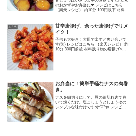
甘じょっぱいさつま芋の煮物です♪ふだん
のおかずやお弁当に❤ レシピはこちら
（楽天レシピ） 約10分 100円以下 材料さ
つまいも出し汁醤油みりん砂糖白ごまみ
んなのレビュー
甘辛唐揚げ。余った唐揚げでリメ
お弁当
イク！
子供も大好き！大皿で出すと奪い合いで
す(笑) レシピはこちら （楽天レシピ） 約
10分 300円前後 材料残り物の唐揚げ○醤
油○みりん○酒○砂糖○白いりゴマみんなの
レビュー
お弁当に！簡単手軽なナスの肉巻
お弁当
き。
ナスを細切りにして、豚の細切れ肉で巻
いて焼くだけ。塩こしょうとしょうゆの
シンプルな味付けですo(^▽^)o レシピは
こちら （楽天レシピ） 約10分 指定なし
材料ナス豚のこま切れ肉塩こしょう醤油
油みんなのレビュー