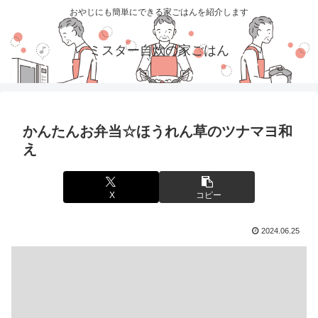
おやじにも簡単にできる家ごはんを紹介します
ミスター自炊の家ごはん
かんたんお弁当☆ほうれん草のツナマヨ和
え
X
コピー
2024.06.25