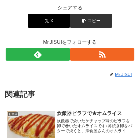
シェアする
X
コピー
Mr.JISUIをフォローする
Mr.JISUI
関連記事
炊飯器ピラフで★オムライス
お弁当
炊飯器で炊いたケチャップ味のピラフを
卵で巻いたオムライスです♪薄焼き卵をバ
ターで焼くと、洋食屋さんのオムライス
みたいにコクが出て美味しくなります