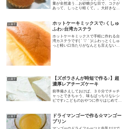
量が全然違う…お砂糖少な目で、コクが
あって、しっとり軽くて。。大好きなフ
ィナンシェ、自分なりの正解レシピを試
行錯誤しました♪ レシピはこちら （楽天
レシピ） 約1時間 500円前後 材料卵白グ
ホットケーキミックスで♪くしゅ
お菓子
ラニュー糖ア...
ふわ♪台湾カステラ
ホットケーキミックスで手軽に作れる台
湾カステラです( ´ ▽ ` )ﾉふわっとくしゅ
っと軽い口当たりがなんとも言えない
(≧ω≦)口に含めば気分は台湾＼(^^)／ レシ
ピはこちら （楽天レシピ） 1時間以上
100円以下 材料ホットケーキミッ...
【ズボラさんが時短で作る♪】超
お菓子
濃厚レアチーズケーキ
前準備さえしておけば、３０分でチャチ
ャっとできちゃう、味もばっちりなレシ
ピです♪こどものおやつに作りはじめて、
リピしています。 レシピはこちら （楽天
レシピ） 1時間以上 500円前後 材料水切
りヨーグルトホイップクリームの素か生
ドライマンゴーで作る☆マンゴー
お菓子
クリームク...
プリン
マンゴーのドライフルーツと牛乳だけで