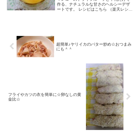
作る、ナチュラルな甘さのヘルシーデザ
ートです。 レシピはこちら （楽天レシ
ピ） 約15分 100円以下 材料牛乳ドライマ
ンゴー粉ゼラチン水みんなのレビュー
超簡単♪ヤリイカのバター炒め☆おつまみ
にも＾＾
フライやカツの衣を簡単に☆卵なしの黄
金比☆