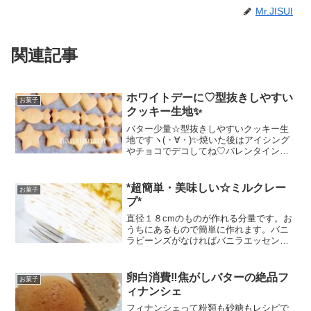
Mr.JISUI
関連記事
ホワイトデーに♡型抜きしやすい
お菓子
クッキー生地✨
バター少量☆型抜きしやすいクッキー生
地ですヽ(・∀・)✨焼いた後はアイシング
やチョコでデコしてね♡バレンタイン、
ホワイトデーに♪ レシピはこちら （楽天
レシピ） 約30分 100円以下 材料薄力粉卵
(溶き卵)砂糖バター(有塩)サラダ油バニ
*超簡単・美味しい☆ミルクレー
お菓子
ラ...
プ*
直径１８cmのものが作れる分量です。お
うちにあるもので簡単に作れます。バニ
ラビーンズがなければバニラエッセンス
で。なくてもＯＫです。 レシピはこちら
（楽天レシピ） 指定なし 指定なし 材料
薄力粉グラニュー糖卵卵黄バター（食塩
卵白消費‼焦がしバターの絶品フ
お菓子
不使用）牛乳塩...
ィナンシェ
フィナンシェって粉類も砂糖もレシピで